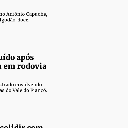
omo Antônio Capuche,
lgodão-doce.
uído após
a em rodovia
istrado envolvendo
as do Vale do Piancó.
 colidir com