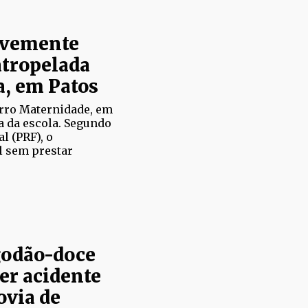
ravemente
atropelada
a, em Patos
irro Maternidade, em
a da escola. Segundo
l (PRF), o
l sem prestar
godão-doce
er acidente
ovia de