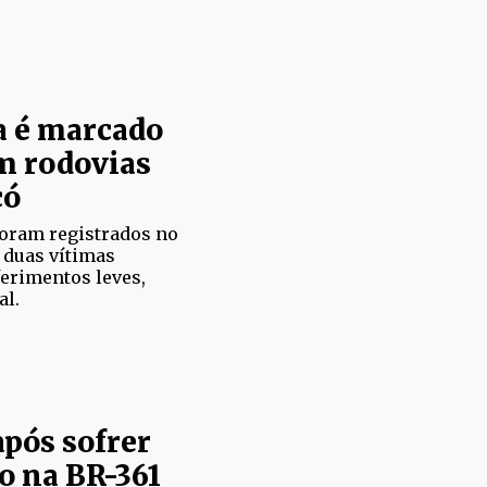
a é marcado
m rodovias
có
foram registrados no
 duas vítimas
erimentos leves,
al.
pós sofrer
o na BR-361