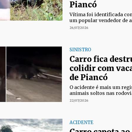
Piancó
Vítima foi identificada c
um popular vendedor de a
26/07/2026
SINISTRO
Carro fica destr
colidir com vac
de Piancó
O acidente é mais um reg
animais soltos nas rodovi
22/07/2026
ACIDENTE
Carro capota ao