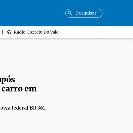
Rádio Correio Do Vale
após
 carro em
ovia federal BR-361.