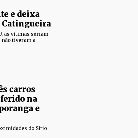
te e deixa
m Catingueira
, as vítimas seriam
e não tiveram a
ês carros
ferido na
aporanga e
oximidades do Sítio