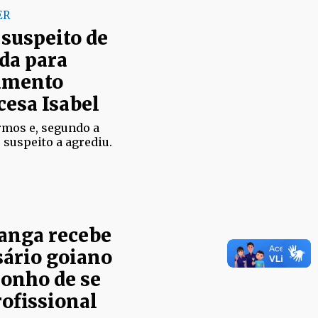
ER
suspeito de
da para
namento
cesa Isabel
ermos e, segundo a
o suspeito a agrediu.
ranga recebe
sário goiano
sonho de se
rofissional