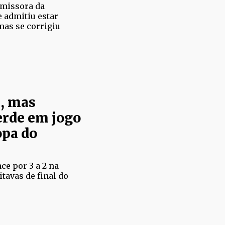
emissora da
e admitiu estar
mas se corrigiu
e, mas
erde em jogo
opa do
ce por 3 a 2 na
tavas de final do