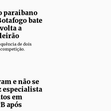
o paraibano
Botafogo bate
volta a
leirão
equência de dois
 competição.
ram e não se
 especialista
tos em
PB após