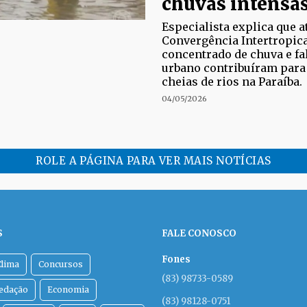
chuvas intensa
Especialista explica que 
Convergência Intertropic
concentrado de chuva e fa
urbano contribuíram para
cheias de rios na Paraíba.
04/05/2026
ROLE A PÁGINA PARA VER MAIS NOTÍCIAS
S
FALE CONOSCO
Fones
Clima
Concursos
(83) 98733-0589
Redação
Economia
(83) 98128-0751