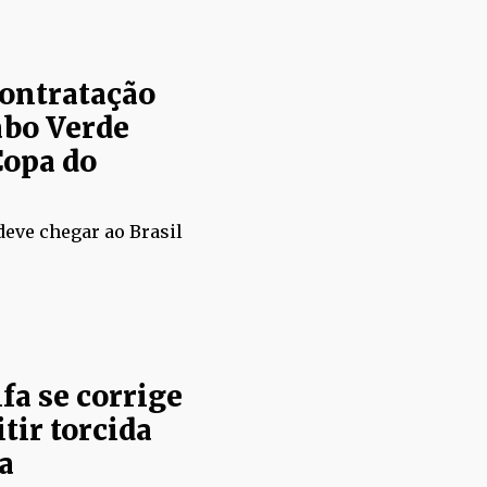
contratação
abo Verde
Copa do
deve chegar ao Brasil
fa se corrige
tir torcida
a