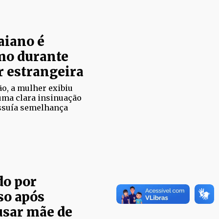
aiano é
mo durante
r estrangeira
o, a mulher exibiu
ma clara insinuação
ossuía semelhança
do por
so após
usar mãe de