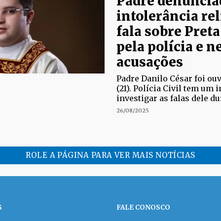
Padre denuncia
intolerância re
fala sobre Preta
pela polícia e n
acusações
Padre Danilo César foi ouv
(21). Polícia Civil tem um 
investigar as falas dele d
26/08/2025
ROLE A PÁGINA PARA VER MAIS NOTÍCIAS
S
FALE CONOSCO