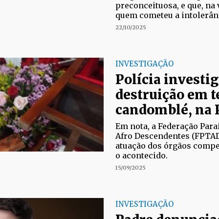
preconceituosa, e que, na 
quem cometeu a intolerân
22/10/2025
INVESTIGAÇÃO
Polícia investi
destruição em t
candomblé, na 
Em nota, a Federação Para
Afro Descendentes (FPTAD
atuação dos órgãos compe
o acontecido.
15/09/2025
INVESTIGAÇÃO