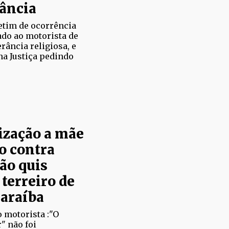
rância
etim de ocorrência
ado ao motorista de
rância religiosa, e
a Justiça pedindo
ização a mãe
o contra
ão quis
terreiro de
araíba
o motorista :"O
" não foi