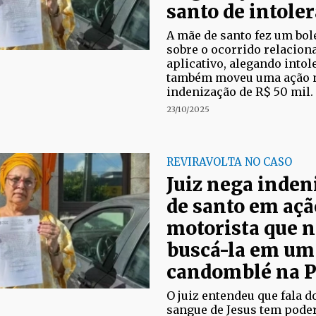
santo de intole
A mãe de santo fez um bol
sobre o ocorrido relacion
aplicativo, alegando intole
também moveu uma ação n
indenização de R$ 50 mil.
23/10/2025
REVIRAVOLTA NO CASO
Juiz nega inden
de santo em açã
motorista que n
buscá-la em um 
candomblé na P
O juiz entendeu que fala d
sangue de Jesus tem poder