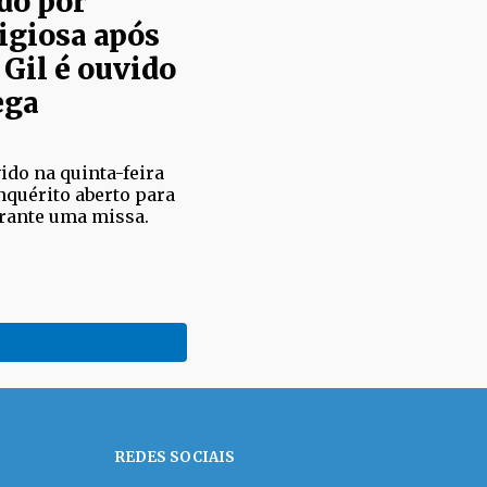
do por
ligiosa após
 Gil é ouvido
ega
ido na quinta-feira
inquérito aberto para
urante uma missa.
REDES SOCIAIS