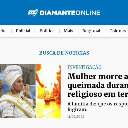
íba
Policial
Política
Mais
Regional
Colunas
BUSCA DE NOTÍCIAS
INVESTIGAÇÃO
Mulher morre a
queimada durant
religioso em te
A família diz que os respo
fugiram.
11/07/2026