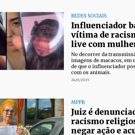
REDES SOCIAIS
Influenciador b
vítima de racis
live com mulhe
No decorrer da transmissã
imagens de macacos, em u
de que o influenciador p
com os animais.
24/11/2025
MPPB
Juiz é denuncia
racismo religio
negar ação e ac