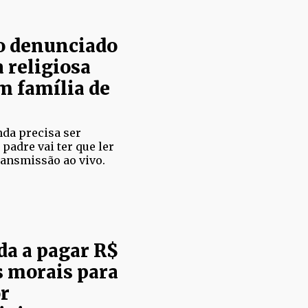
o denunciado
 religiosa
m família de
nda precisa ser
padre vai ter que ler
ransmissão ao vivo.
da a pagar R$
s morais para
r