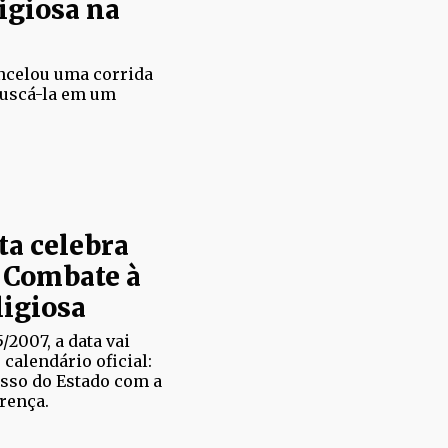
ligiosa na
ancelou uma corrida
 buscá-la em um
ata celebra
 Combate à
ligiosa
5/2007, a data vai
calendário oficial:
sso do Estado com a
crença.