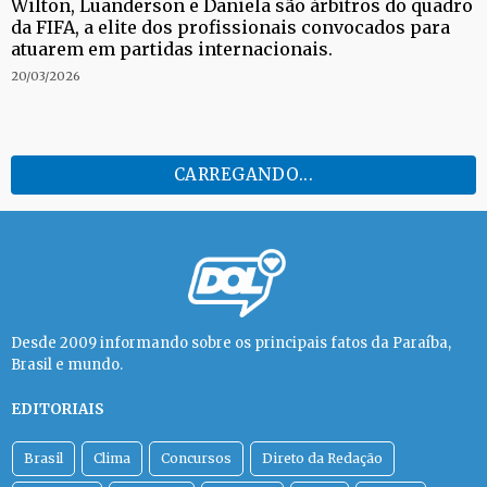
Wilton, Luanderson e Daniela são árbitros do quadro
da FIFA, a elite dos profissionais convocados para
atuarem em partidas internacionais.
20/03/2026
GRANDE FINAL
Botafogo-PB vira sobre o Sousa e
vence a partida de ida da final do
Campeonato Paraibano 2026
Marcelo Duarte abre o placar para o Dinossauro,
mas Belo reage no segundo tempo com gols de
Felipe Azevedo e Dudu Hatamoto.
16/03/2026