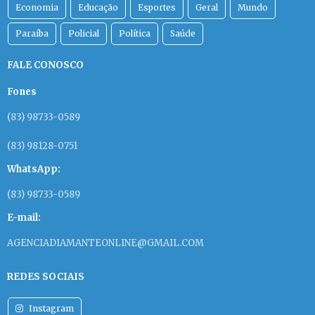
FUTEBOL
Finais do Campeonato Paraibano
2026 terão VAR e arbitragem FIFA
Decisão teria sido tomada, segundo dirigente do
Sousa, por determinação da presidente da Federação
Paraibana de Futebol (FPF), Michelle Ramalho.
12/03/2026
VALENDO TÍTULO
FPF define datas e horários das
finais do Campeonato Paraibano
entre Botafogo-PB e Sousa