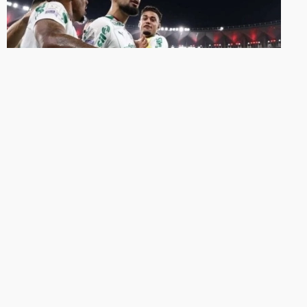
CONFRONTO DIRETO
Palmeiras atropela Flamengo por 3
x 0 e dispara na liderança do
Brasileirão
Este resultado deixa o Palmeiras disparado em
primeiro lugar, agora com 38 pontos. São sete à
frente do Flamengo.
23/05/2026