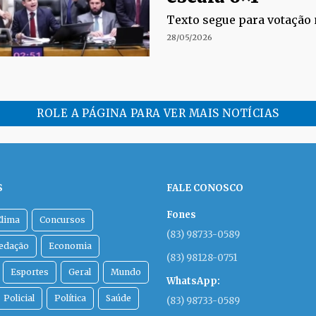
Texto segue para votação 
28/05/2026
ROLE A PÁGINA PARA VER MAIS NOTÍCIAS
S
FALE CONOSCO
Fones
Clima
Concursos
(83) 98733-0589
Redação
Economia
(83) 98128-0751
Esportes
Geral
Mundo
WhatsApp:
Policial
Política
Saúde
(83) 98733-0589