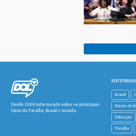
EDITORIAI
Brasil
Desde 2009 informando sobre os principais
Direto da 
fatos da Paraíba, Brasil e mundo.
Educação
Paraíba