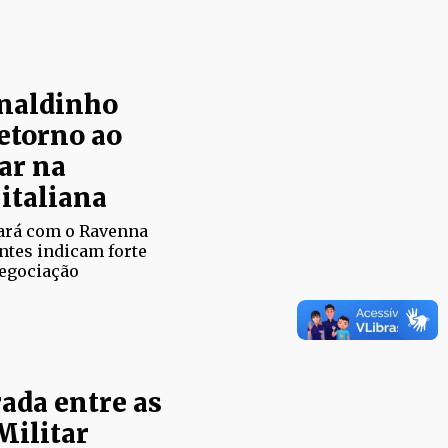
onaldinho
etorno ao
ar na
 italiana
ará com o Ravenna
ntes indicam forte
negociação
ada entre as
 Militar