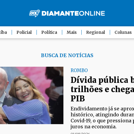
íba
Policial
Política
Mais
Regional
Colunas
BUSCA DE NOTÍCIAS
ROMBO
Dívida pública b
trilhões e cheg
PIB
Endividamento já se apro
histórico, atingindo dura
Covid-19, o que pressiona 
juros na economia.