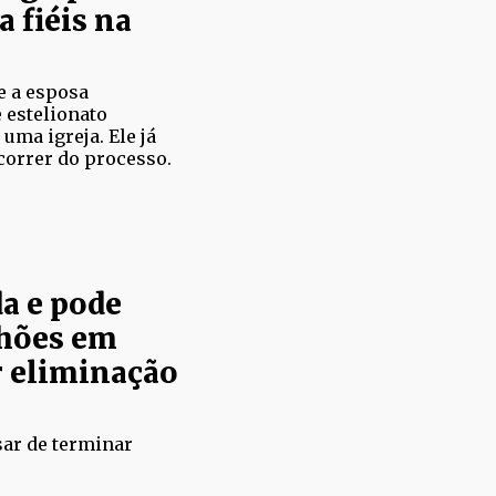
 fiéis na
e a esposa
 estelionato
uma igreja. Ele já
correr do processo.
da e pode
lhões em
r eliminação
sar de terminar