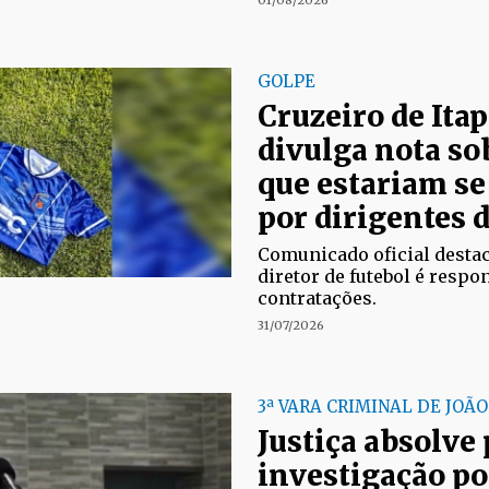
01/08/2026
GOLPE
Cruzeiro de Ita
divulga nota so
que estariam s
por dirigentes 
Comunicado oficial desta
diretor de futebol é respo
contratações.
31/07/2026
3ª VARA CRIMINAL DE JOÃ
Justiça absolve
investigação po