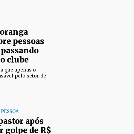
poranga
bre pessoas
e passando
do clube
ca que apenas o
nsável pelo setor de
O PESSOA
 pastor após
r golpe de R$