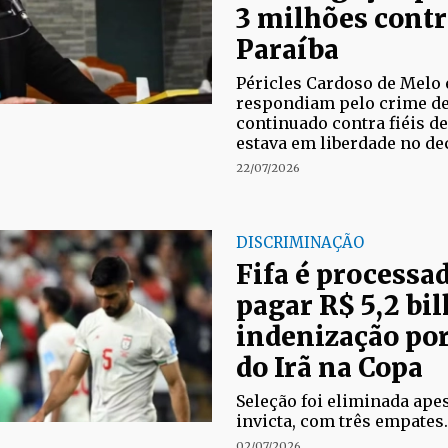
3 milhões contra
Paraíba
Péricles Cardoso de Melo 
respondiam pelo crime de
continuado contra fiéis de 
estava em liberdade no de
22/07/2026
DISCRIMINAÇÃO
Fifa é processa
pagar R$ 5,2 bi
indenização po
do Irã na Copa
Seleção foi eliminada ape
invicta, com três empates.
02/07/2026