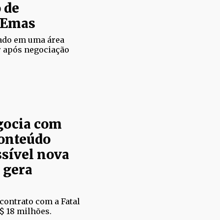
 de
 Emas
zado em uma área
ar após negociação
gocia com
conteúdo
sível nova
 gera
contrato com a Fatal
$ 18 milhões.