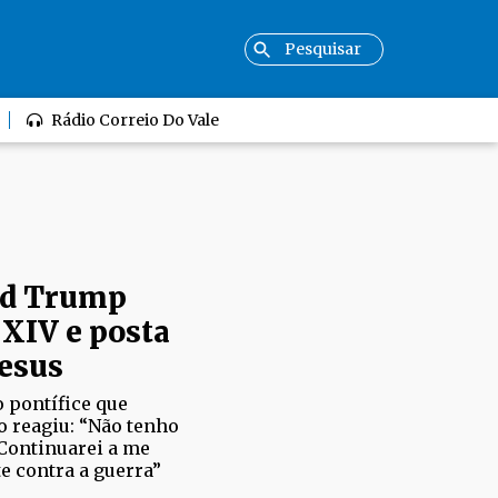
Rádio Correio Do Vale
ald Trump
 XIV e posta
Jesus
o pontífice que
 reagiu: “Não tenho
Continuarei a me
 contra a guerra”