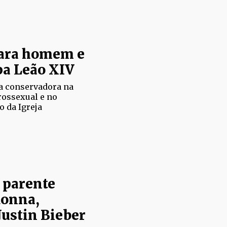
para homem e
pa Leão XIV
la conservadora na
rossexual e no
 da Igreja
 parente
donna,
Justin Bieber