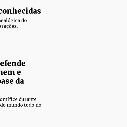
conhecidas
nealógica do
erações.
defende
mem e
ase da
pontífice durante
 do mundo todo no