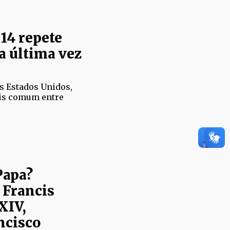
14 repete
a última vez
os Estados Unidos,
is comum entre
Papa?
 Francis
XIV,
ncisco