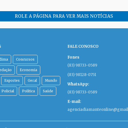
ROLE A PÁGINA PARA VER MAIS NOTÍCIAS
S
FALE CONOSCO
Fones
Clima
Concursos
(83) 98733-0589
Redação
Economia
(83) 98128-0751
Esportes
Geral
Mundo
WhatsApp:
Policial
Política
Saúde
(83) 98733-0589
E-mail:
agenciadiamanteonline@gmai