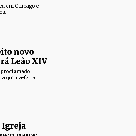
ceu em Chicago e
na.
ito novo
ará Leão XIV
i proclamado
a quinta-feira.
 Igreja
novo papa;