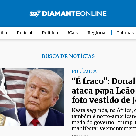
íba
Policial
Política
Mais
Regional
Colunas
BUSCA DE NOTÍCIAS
POLÊMICA
“É fraco”: Don
ataca papa Leão
foto vestido de 
Nesta segunda, na África, 
também é norte-americano
medo do governo Trump. 
manifestar veementemente