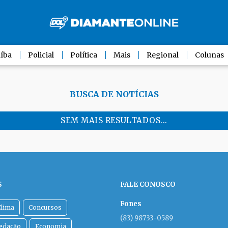
íba
Policial
Política
Mais
Regional
Colunas
BUSCA DE NOTÍCIAS
SEM MAIS RESULTADOS...
S
FALE CONOSCO
Fones
Clima
Concursos
(83) 98733-0589
Redação
Economia