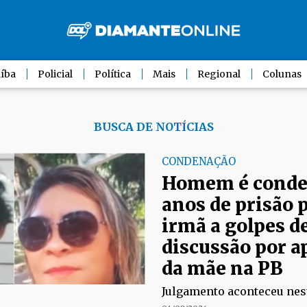
íba
Policial
Política
Mais
Regional
Colunas
BUSCA DE NOTÍCIAS
CONDENAÇÃO
Homem é conde
anos de prisão 
irmã a golpes d
discussão por a
da mãe na PB
Julgamento aconteceu nesta