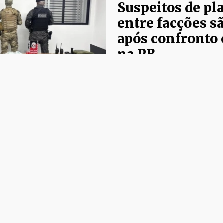
Suspeitos de pl
entre facções s
após confronto 
na PB
O grupo planejava um ata
facção rival em represáli
integrante.
13/07/2026
MPPB
Justiça suspend
festas até regul
salários de ser
Princesa Isabel
Decisão atende pedido do 