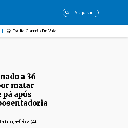
Rádio Correio Do Vale
nado a 36
por matar
e pá após
posentadoria
 terça-feira (4).