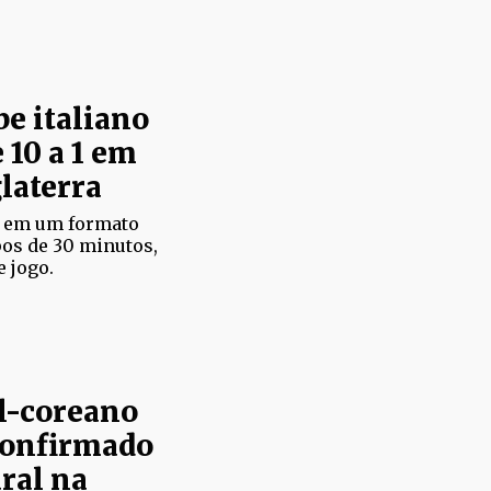
be italiano
 10 a 1 em
laterra
do em um formato
os de 30 minutos,
e jogo.
ul-coreano
confirmado
ral na