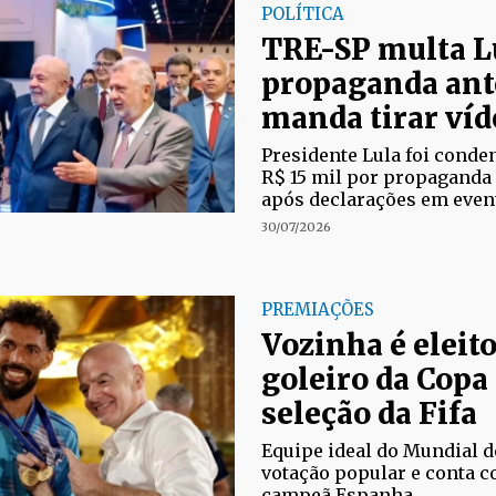
POLÍTICA
TRE-SP multa L
propaganda ant
manda tirar víd
Presidente Lula foi conde
R$ 15 mil por propaganda 
após declarações em event
30/07/2026
PREMIAÇÕES
Vozinha é eleit
goleiro da Copa
seleção da Fifa
Equipe ideal do Mundial d
votação popular e conta c
campeã Espanha.