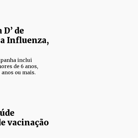
 D’ de
a Influenza,
mpanha inclui
ores de 6 anos,
 anos ou mais.
aúde
de vacinação