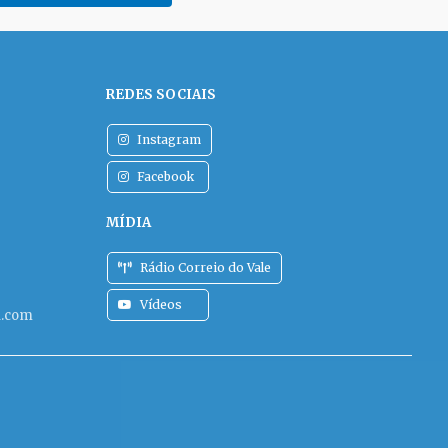
ra a dengue
10 a 14 anos
gunda-feira,
ção estadual para
l até o fim de
 de
d recua, mas
s 1,7 mil mortes após