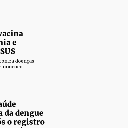
vacina
ia e
 SUS
 contra doenças
neumococo.
aúde
a da dengue
s o registro