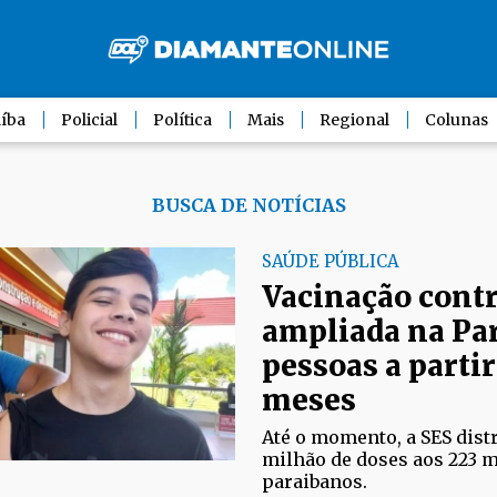
íba
Policial
Política
Mais
Regional
Colunas
BUSCA DE NOTÍCIAS
SAÚDE PÚBLICA
Vacinação contr
ampliada na Pa
pessoas a partir
meses
Até o momento, a SES distr
milhão de doses aos 223 
paraibanos.