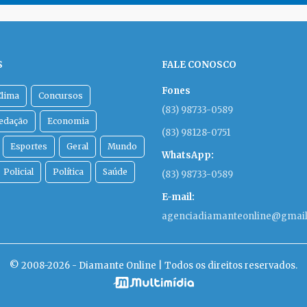
Vacinação cont
para público de 
começa nesta se
na Paraíba
Estratégia prevê mobiliza
ampliar a cobertura vacina
fevereiro.
05/02/2026
VÍRUS
Após cinco anos
vacinação, covi
ainda preocupa
Em 2025, foram registrada
infecção da doença.
24/01/2026