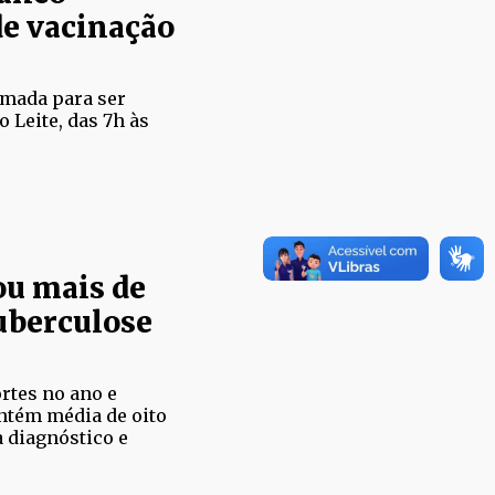
de vacinação
amada para ser
o Leite, das 7h às
ou mais de
tuberculose
rtes no ano e
ntém média de oito
 diagnóstico e