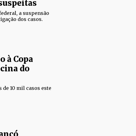
suspeitas
federal, a suspensão
tigação dos casos.
o à Copa
cina do
 de 10 mil casos este
iancó