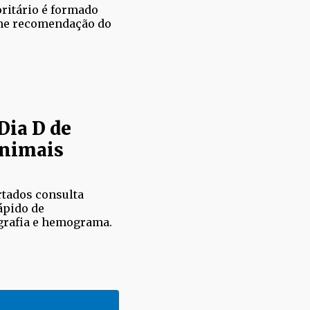
oritário é formado
rme recomendação do
Dia D de
animais
rtados consulta
rápido de
grafia e hemograma.