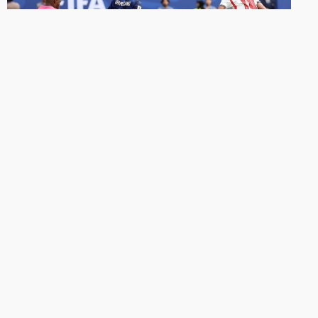
FUTEBOL INTERNACIONAL
Em jogo de 10 gols, Inglaterra vence
França e fica com o 3º lugar na Copa
do Mundo
Vitória inglesa por 6 a 4 na decisão do terceiro lugar
também é a partida com o placar mais movimentado
desde a edição de 1982.
18/07/2026