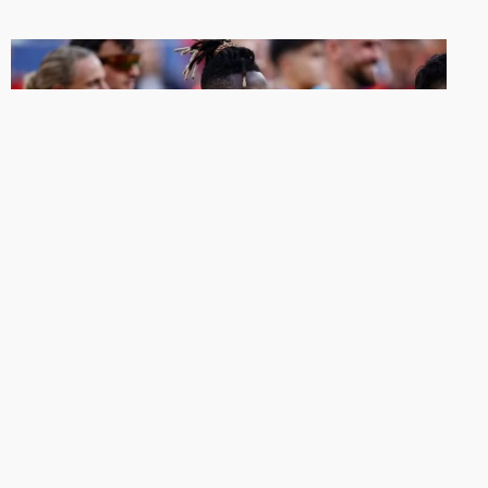
COPA DO MUNDO 2026
Atacante da Espanha dedica título
da Copa do Mundo a Neymar:
"Espero que ele esteja nos vendo"
Nico Williams diz ser fã do camisa 10 do Brasil.