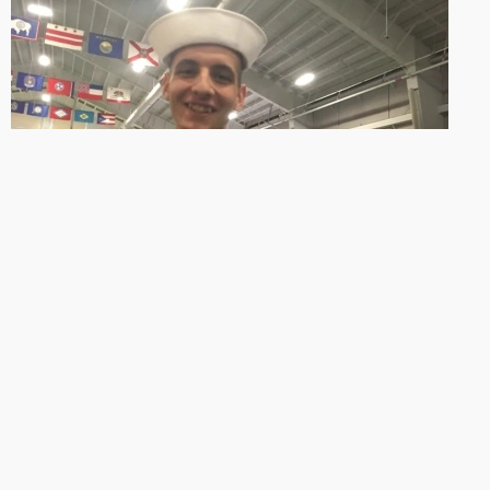
NOVA CHANCE
“Grande milagre”: Militar volta à
vida após ter funeral preparado
Homem sofreu falência neurológica e infecção no
coração e passou dez dias ligado a aparelhos.
13/07/2026