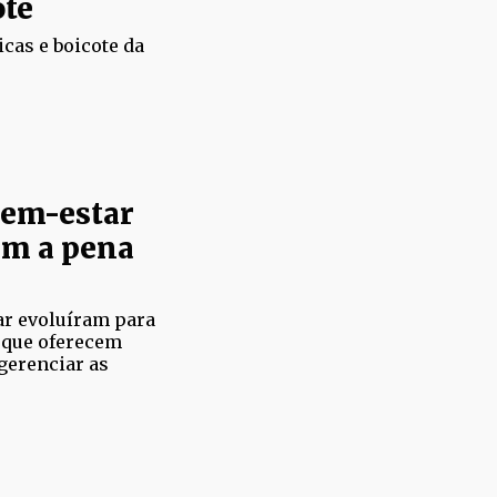
ote
icas e boicote da
bem-estar
em a pena
ar evoluíram para
 que oferecem
gerenciar as