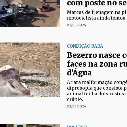
com poste no se
Marcas de frenagem na pi
motociclista ainda tentou 
02/08/2026
CONDIÇÃO RARA
Bezerro nasce 
faces na zona r
d’Água
A rara malformação cong
diprosopia que consiste p
animal tenha dois rostos
crânio.
02/08/2026