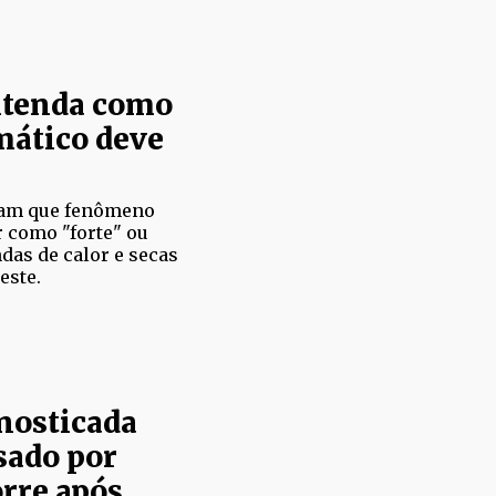
entenda como
mático deve
tam que fenômeno
r como "forte" ou
das de calor e secas
este.
nosticada
sado por
rre após