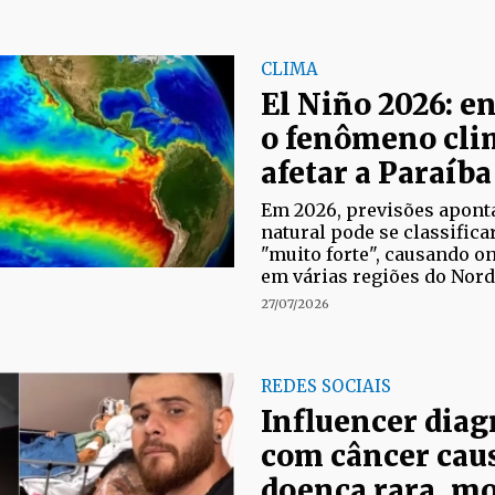
CLIMA
El Niño 2026: 
o fenômeno cli
afetar a Paraíba
Em 2026, previsões apon
natural pode se classifica
"muito forte", causando on
em várias regiões do Nord
27/07/2026
REDES SOCIAIS
Influencer diag
com câncer cau
doença rara, mo