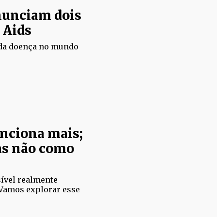
nunciam dois
 Aids
 da doença no mundo
nciona mais;
as não como
ível realmente
 Vamos explorar esse