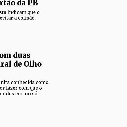
rtão da PB
sta indicam que o
evitar a colisão.
com duas
ural de Olho
ênita conhecida como
or fazer com que o
 unidos em um só