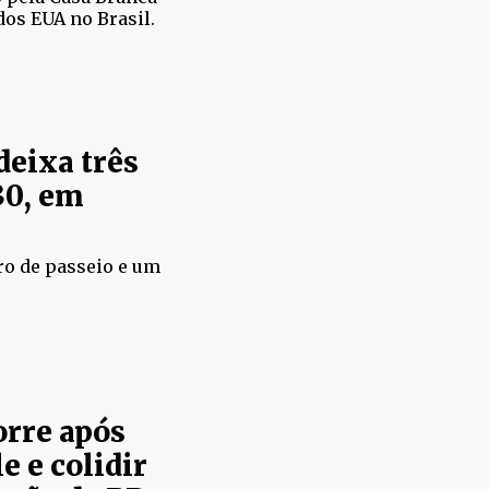
dos EUA no Brasil.
deixa três
30, em
ro de passeio e um
orre após
e e colidir