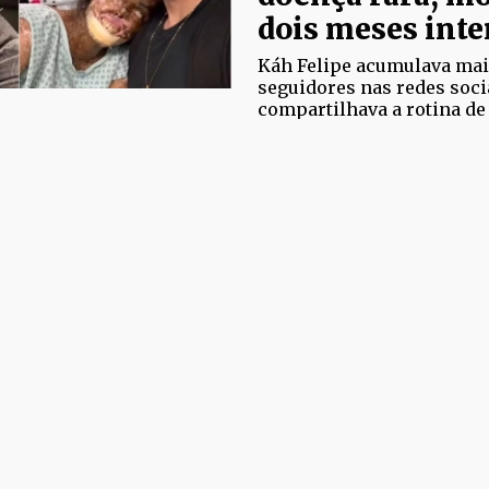
dois meses int
Káh Felipe acumulava mai
seguidores nas redes soci
compartilhava a rotina de
Xeroderma Pigmentoso. El
diagnóstico de metástase 
25/07/2026
SERTÃO
Pastor denunci
intolerância re
durante aborda
em Cajazeiras
Leonardo Silva foi levado 
denúncia de poluição sono
relata que policial chamou 