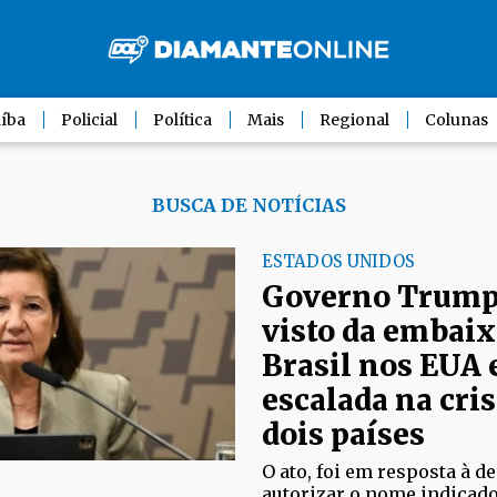
íba
Policial
Política
Mais
Regional
Colunas
BUSCA DE NOTÍCIAS
ESTADOS UNIDOS
Governo Trump
visto da embaix
Brasil nos EUA
escalada na cris
dois países
O ato, foi em resposta à 
autorizar o nome indicado