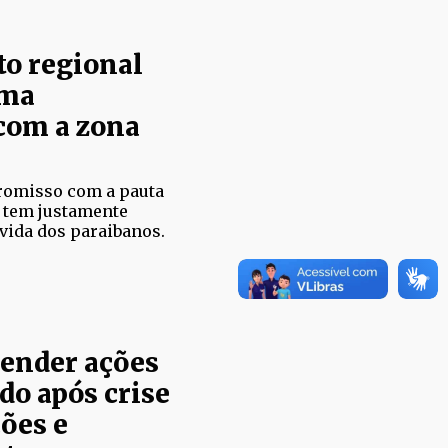
o regional
rma
com a zona
romisso com a pauta
o tem justamente
vida dos paraibanos.
vender ações
do após crise
ões e