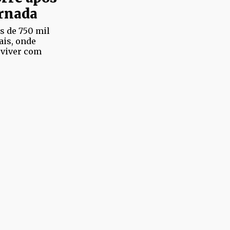
ernada
s de 750 mil
ais, onde
 viver com
a havia recebido
há cerca de 3 meses.
a
ligiosa
gem da PM,
à delegacia após
ra em Cajazeiras. Ele
fiel de 'Satanás' e o