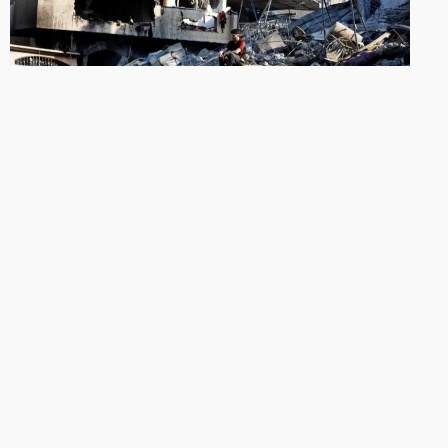
INTERNACIONAL
Hamas anuncia saída do governo de
Gaza após 20 anos
A saída abre caminho para que um comitê
tecnocrático palestino implemente o governo civil
no território.
06/07/2026