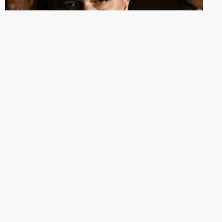
CASO MASTER
Vazam áudios de Flávio Bolsonaro
com Daniel Vorcaro
Senador pediu financiamento para pagar o filme
Dark House.
13/05/2026