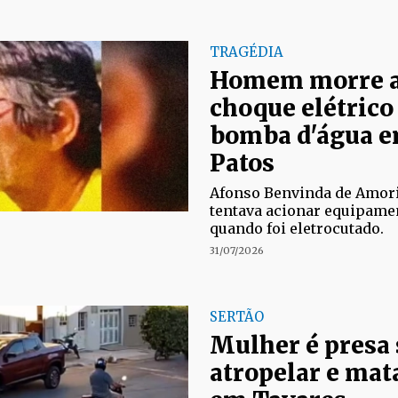
TRAGÉDIA
Homem morre a
choque elétrico 
bomba d'água e
Patos
Afonso Benvinda de Amori
tentava acionar equipamen
quando foi eletrocutado.
31/07/2026
SERTÃO
Mulher é presa 
atropelar e mat