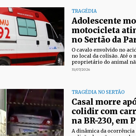
TRAGÉDIA
Adolescente mo
motocicleta ati
no Sertão da Pa
O cavalo envolvido no aci
no local da colisão. Até o
proprietário do animal não
31/07/2026
TRAGÉDIA NO SERTÃO
Casal morre apó
colidir com car
na BR-230, em 
A dinâmica da ocorrência 