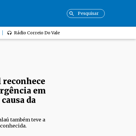
Rádio Correio Do Vale
l reconhece
ergência em
 causa da
alaú também teve a
econhecida.