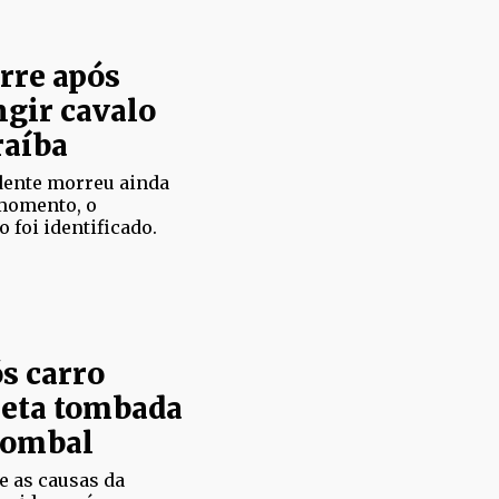
rre após
ngir cavalo
raíba
dente morreu ainda
 momento, o
 foi identificado.
s carro
reta tombada
Pombal
e as causas da