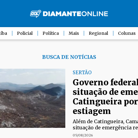
íba
Policial
Política
Mais
Regional
Colunas
BUSCA DE NOTÍCIAS
SERTÃO
Governo federa
situação de em
Catingueira por
estiagem
Além de Catingueira, Cam
situação de emergência r
05/08/2026