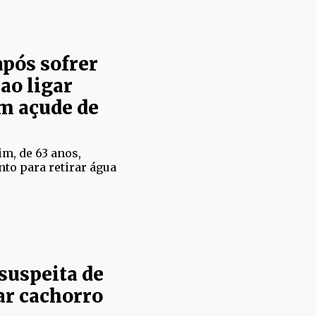
pós sofrer
ao ligar
m açude de
m, de 63 anos,
to para retirar água
suspeita de
ar cachorro