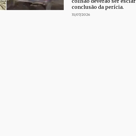
colisão deverão ser escla
conclusão da perícia.
31/07/2026
ACIDENTE
Homem morre 
capotamento de
Catingueira
Acidente aconteceu na rod
30/07/2026
ORGANIZAÇÃO CRIMINOSA
Operação mira 
criminoso inve