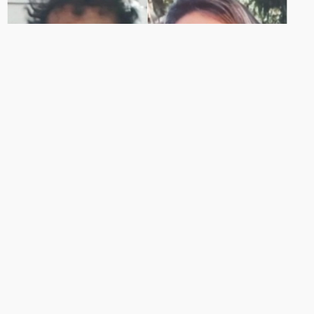
CONDENAÇÃO
Homem é condenado a 36 anos de
prisão por matar irmã a golpes de
pá após discussão por
aposentadoria da mãe na PB
Julgamento aconteceu nesta terça-feira (4).
04/08/2026