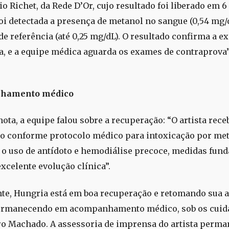
o Richet, da Rede D’Or, cujo resultado foi liberado em 6
foi detectada a presença de metanol no sangue (0,54 mg/
de referência (até 0,25 mg/dL). O resultado confirma a e
a, e a equipe médica aguarda os exames de contraprova”
hamento médico
ota, a equipe falou sobre a recuperação: “O artista rece
o conforme protocolo médico para intoxicação por met
 o uso de antídoto e hemodiálise precoce, medidas fun
xcelente evolução clínica”.
te, Hungria está em boa recuperação e retomando sua 
ermanecendo em acompanhamento médico, sob os cuid
ro Machado. A assessoria de imprensa do artista perma