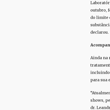
Laboratóri
outubro, 
do limite 
substânci
declarou.
Acompan
Ainda na n
tratament
incluindo
para sua e
“Atualmen
shows, p
dr. Leand