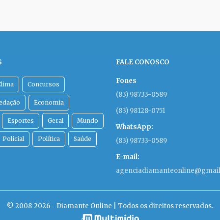
S
FALE CONOSCO
Fones
Clima
Concursos
(83) 98733-0589
Redação
Economia
(83) 98128-0751
Esportes
Geral
Mundo
WhatsApp:
Policial
Política
Saúde
(83) 98733-0589
E-mail:
agenciadiamanteonline@gmai
© 2008-2026 - Diamante Online | Todos os direitos reservados.