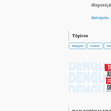
disposiçã
Metrópoles
Tópicos
Hungria
exame
me