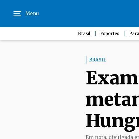
Menu
Brasil
Esportes
Para
BRASIL
Exame
metan
Hungr
Em nota, divulgada e