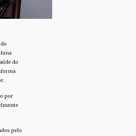
 do
oluna
Saúde do
informa
r.
o por
velmente
ados pelo