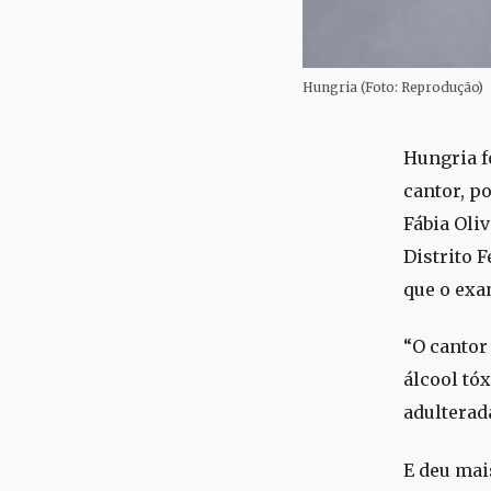
Hungria (Foto: Reprodução)
Hungria f
cantor, p
Fábia Oliv
Distrito 
que o exa
“O cantor
álcool tó
adulterad
E deu mai