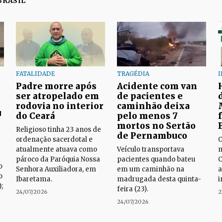
BRASIL
FATALIDADE
TRAGÉDIA
Padre morre após
Acidente com van
ser atropelado em
de pacientes e
rodovia no interior
caminhão deixa
u
do Ceará
pelo menos 7
mortos no Sertão
Religioso tinha 23 anos de
de Pernambuco
ordenação sacerdotal e
O
atualmente atuava como
Veículo transportava
n
pároco da Paróquia Nossa
pacientes quando bateu
C
o
Senhora Auxiliadora, em
em um caminhão na
a
o
Ibaretama.
madrugada desta quinta-
i
;
feira (23).
24/07/2026
2
24/07/2026