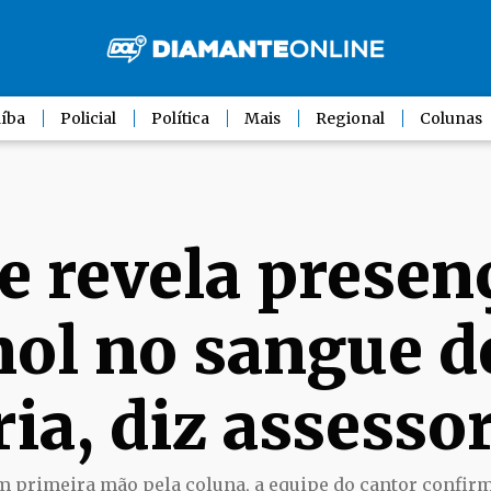
íba
Policial
Política
Mais
Regional
Colunas
 revela presen
ol no sangue d
ia, diz assessor
m primeira mão pela coluna, a equipe do cantor confirm