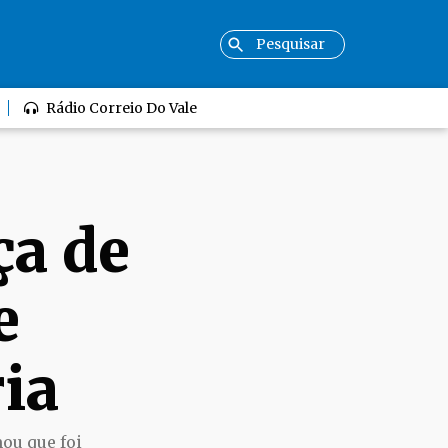
Rádio Correio Do Vale
ça de
e
ia
ou que foi