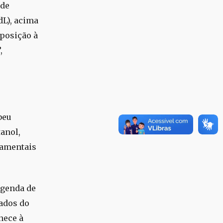
 de
dL), acima
xposição à
,
beu
anol,
damentais
agenda de
ados do
nece à