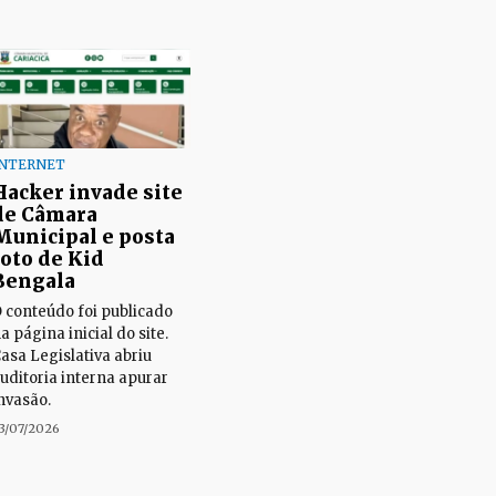
INTERNET
Hacker invade site
de Câmara
Municipal e posta
foto de Kid
Bengala
 conteúdo foi publicado
a página inicial do site.
asa Legislativa abriu
uditoria interna apurar
nvasão.
3/07/2026