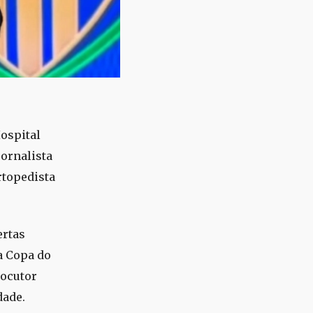
Hospital
jornalista
rtopedista
ertas
a Copa do
locutor
dade.