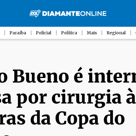
Paraíba
Policial
Política
Mais
Regional
o Bueno é inte
a por cirurgia 
ras da Copa do