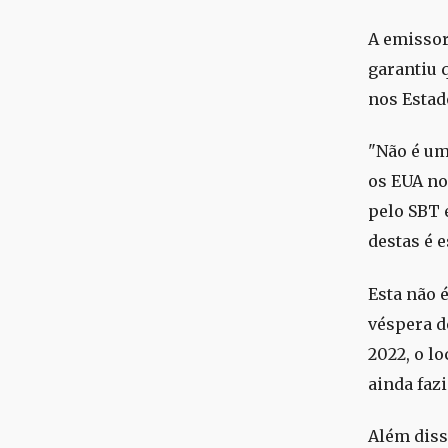
A emissor
garantiu 
nos Estad
"Não é um
os EUA no
pelo SBT 
destas é 
Esta não 
véspera d
2022, o l
ainda fazi
Além diss