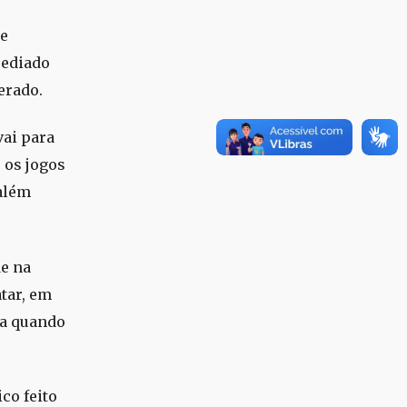
 e
sediado
erado.
vai para
 os jogos
além
de na
tar, em
na quando
co feito