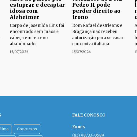
estuprar e decaptar
Pedro II pode
idosa com
perder direito ao
Alzheimer
trono
Corpo de Josenilda Lins foi
Dom Rafael de Orleans e
A
encontrado sem mãos e
Bragança não recebeu
f
,
cabeça em terreno
autorização para se casar
b
abandonado.
com noiva italiana.
i
15/07/2026
15/07/2026
1
S
FALE CONOSCO
Fones
Clima
Concursos
(83) 98733-0589