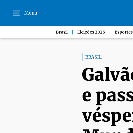
Menu
Brasil
Eleições 2026
Esportes
BRASIL
Galvã
e pass
véspe