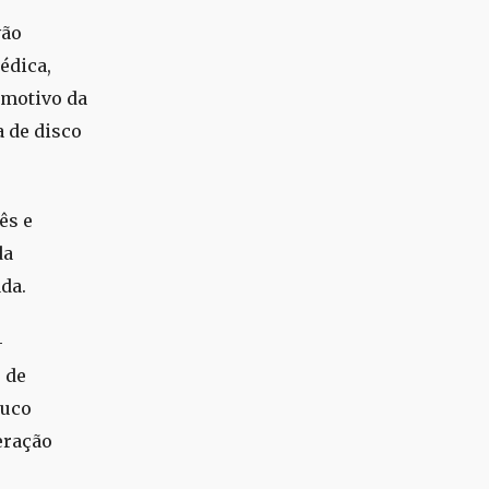
vão
édica,
 motivo da
a de disco
ês e
da
da.
-
 de
ouco
eração