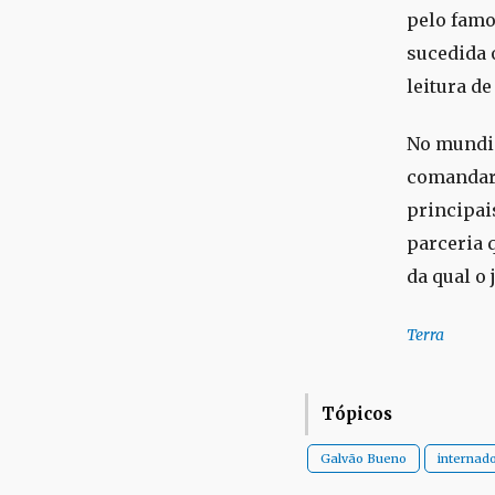
pelo famo
sucedida 
leitura de
No mundia
comandará
principai
parceria 
da qual o 
Terra
Tópicos
Galvão Bueno
internad