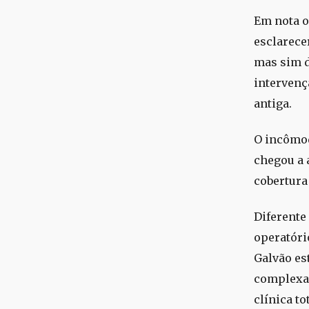
Em nota o
esclarece
mas sim d
intervenç
antiga.
O incômod
chegou a 
cobertura
Diferente
operatóri
Galvão es
complexa 
clínica to