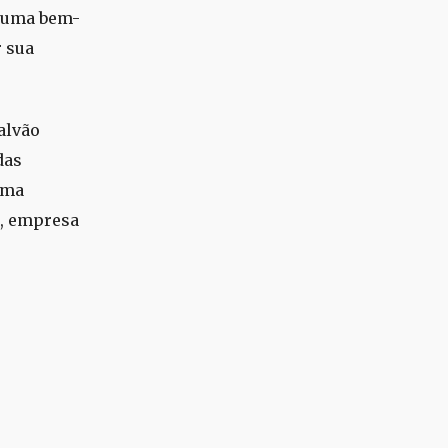
r uma bem-
r sua
alvão
das
uma
s, empresa