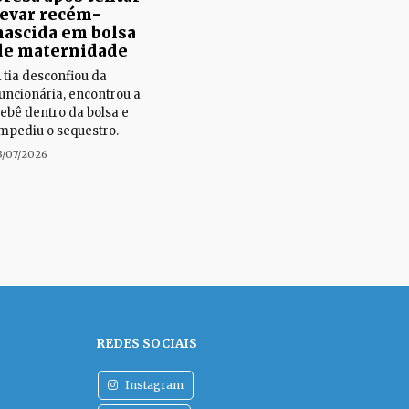
levar recém-
nascida em bolsa
de maternidade
 tia desconfiou da
uncionária, encontrou a
ebê dentro da bolsa e
mpediu o sequestro.
3/07/2026
REDES SOCIAIS
Instagram