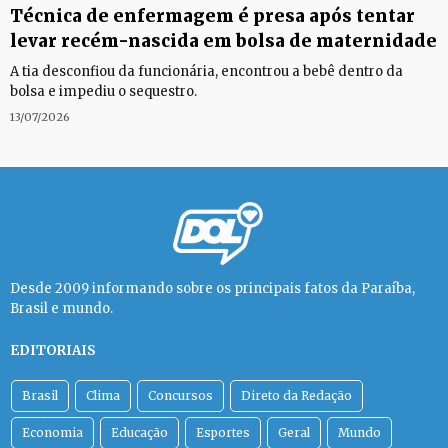
Técnica de enfermagem é presa após tentar
levar recém-nascida em bolsa de maternidade
A tia desconfiou da funcionária, encontrou a bebê dentro da
bolsa e impediu o sequestro.
13/07/2026
Desde 2009 informando sobre os principais fatos da Paraíba,
Brasil e mundo.
EDITORIAIS
Brasil
Clima
Concursos
Direto da Redação
Economia
Educação
Esportes
Geral
Mundo