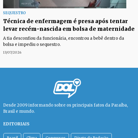
SEQUESTRO
Técnica de enfermagem é presa após tentar
levar recém-nascida em bolsa de maternidade
A tia desconfiou da funcionária, encontrou a bebê dentro da
bolsa e impediu o sequestro.
13/07/2026
Desde 2009 informando sobre os principais fatos da Paraíba,
Brasil e mundo.
EDITORIAIS
Brasil
Clima
Concursos
Direto da Redação