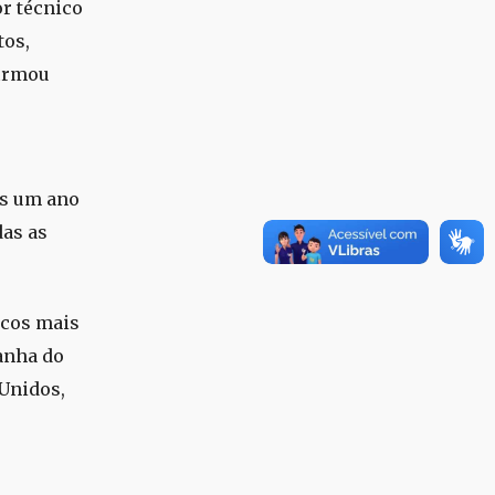
or técnico
tos,
firmou
is um ano
das as
icos mais
anha do
 Unidos,