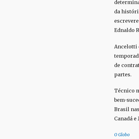
determina
da históri
escrevere
Ednaldo R
Ancelotti
temporada
de contra
partes.
Técnico m
bem-suced
Brasil na
Canadá e 
O Globo