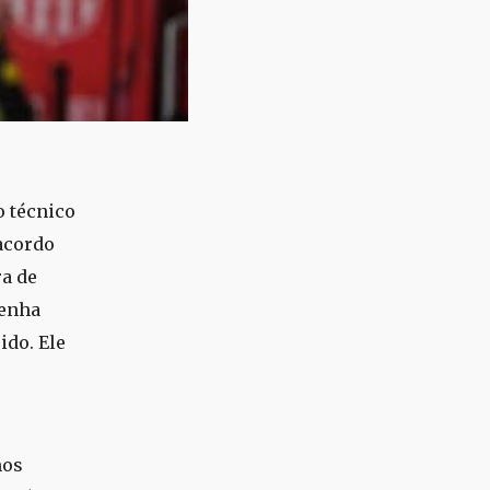
o técnico
 acordo
ra de
tenha
ido. Ele
mos