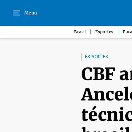
Menu
Brasil
Esportes
Para
ESPORTES
CBF a
Ancel
técni