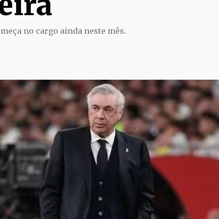
eira
omeça no cargo ainda neste mês.