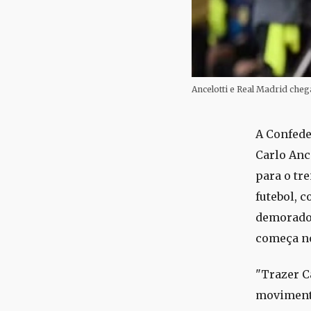
Ancelotti e Real Madrid cheg
A Confede
Carlo Anc
para o tr
futebol, 
demorado 
começa no
"Trazer C
movimento