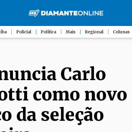
íba
Policial
Política
Mais
Regional
Colunas
nuncia Carlo
otti como novo
co da seleção