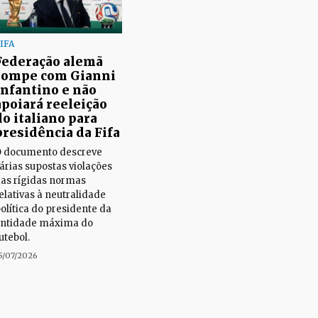
IFA
Federação alemã
rompe com Gianni
Infantino e não
apoiará reeleição
do italiano para
presidência da Fifa
 documento descreve
árias supostas violações
as rígidas normas
elativas à neutralidade
olítica do presidente da
ntidade máxima do
utebol.
5/07/2026