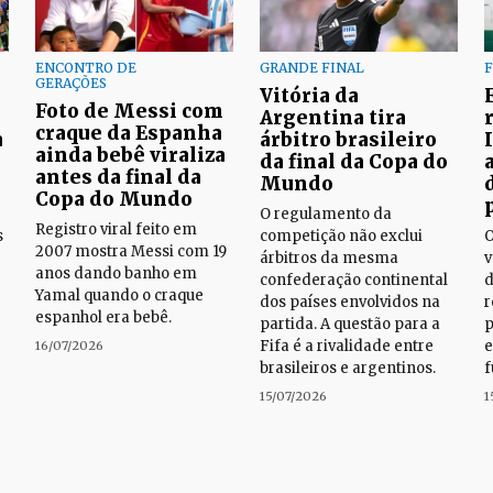
ENCONTRO DE
GRANDE FINAL
F
GERAÇÕES
Vitória da
Foto de Messi com
Argentina tira
craque da Espanha
a
árbitro brasileiro
ainda bebê viraliza
da final da Copa do
antes da final da
Mundo
Copa do Mundo
O regulamento da
Registro viral feito em
s
competição não exclui
O
2007 mostra Messi com 19
árbitros da mesma
v
anos dando banho em
confederação continental
d
Yamal quando o craque
dos países envolvidos na
r
espanhol era bebê.
partida. A questão para a
p
Fifa é a rivalidade entre
e
16/07/2026
brasileiros e argentinos.
f
15/07/2026
1