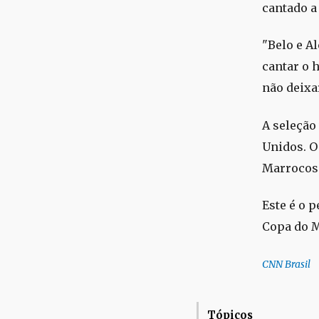
cantado a
"Belo e A
cantar o 
não deixa
A seleção 
Unidos. O
Marrocos
Este é o 
Copa do M
CNN Brasil
Tópicos