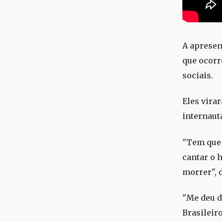
A apresen
que ocorr
sociais.
Eles vira
internaut
"Tem que 
cantar o 
morrer", 
"Me deu d
Brasileiro