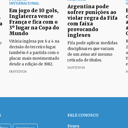
INTERNACIONAL
Argentina pode
Em jogo de 10 gols,
sofrer punições ao
Inglaterra vence
o
violar regra da Fifa
França e fica com o
a
com faixa
3º lugar na Copa do
provocando
Mundo
ingleses
Vitória inglesa por 6 a 4 na
R
o
Fifa pode aplicar medidas
decisão do terceiro lugar
2
disciplinares que variam
também é a partida com o
a
de um aviso até mesmo
placar mais movimentado
Y
retirada de títulos.
desde a edição de 1982.
e
16/07/2026
18/07/2026
1
S
FALE CONOSCO
Fones