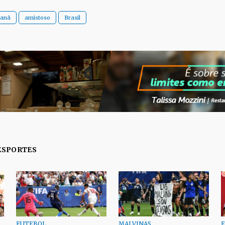
anã
amistoso
Brasil
ESPORTES
FUTEBOL
MALVINAS