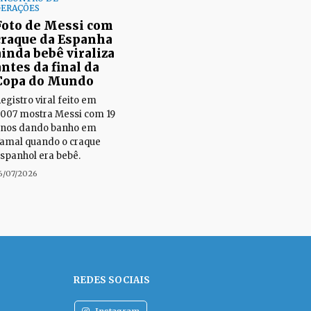
GERAÇÕES
Foto de Messi com
craque da Espanha
ainda bebê viraliza
antes da final da
Copa do Mundo
egistro viral feito em
007 mostra Messi com 19
nos dando banho em
amal quando o craque
spanhol era bebê.
6/07/2026
REDES SOCIAIS