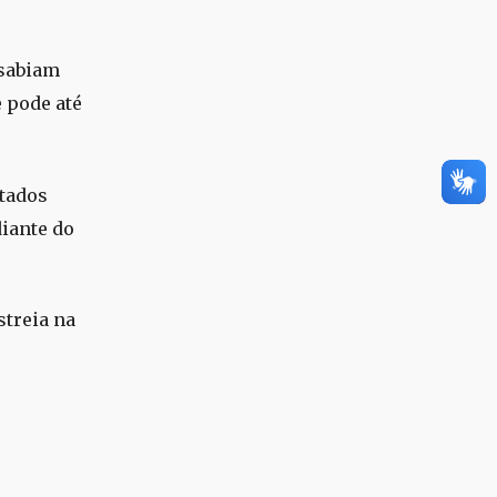
 sabiam
e pode até
stados
diante do
streia na