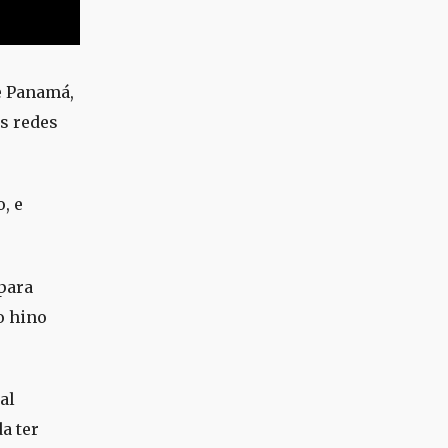
e Panamá,
s redes
, e
 para
o hino
al
a ter