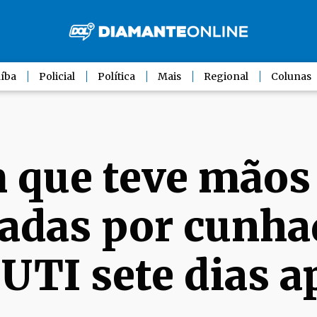
íba
Policial
Política
Mais
Regional
Colunas
 que teve mãos
adas por cunha
 UTI sete dias a