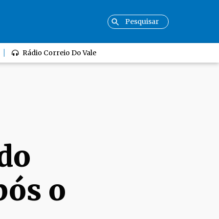
Rádio Correio Do Vale
do
pós o