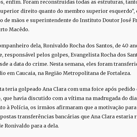
os, enfim. Foram reconstruídas todas as estruturas, tant
perior direito quanto do membro superior esquerdo", 
o de mãos e superintendente do Instituto Doutor José Fro
erto Macêdo.
ompanheiro dela, Ronivaldo Rocha dos Santos, de 40 ano
e, responsável pelos golpes, Evangelista Rocha dos Sant
sde a data do crime. Nesta semana, eles foram transferi
io em Caucaia, na Região Metropolitana de Fortaleza.
ta teria golpeado Ana Clara com uma foice após pedido 
, que havia discutido com a vítima na madrugada do dia 
o à Polícia, os irmãos afirmaram que a motivação para
postas transferências bancárias que Ana Clara estaria 
de Ronivaldo para a dela.