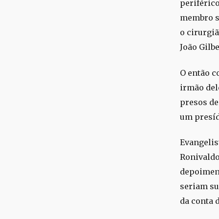
periféric
membro su
o cirurgiã
João Gilb
O então c
irmão del
presos de
um presíd
Evangelis
Ronivaldo
depoiment
seriam su
da conta 