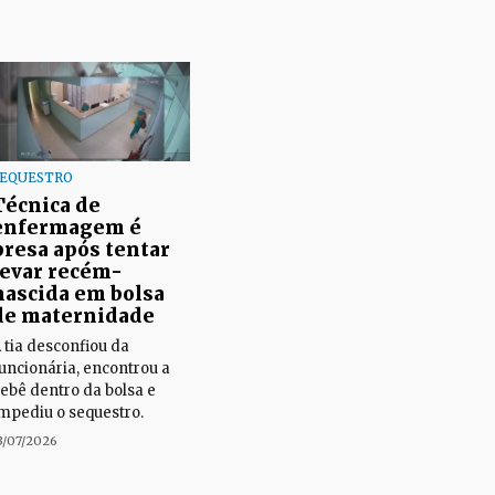
SEQUESTRO
Técnica de
enfermagem é
presa após tentar
levar recém-
nascida em bolsa
de maternidade
 tia desconfiou da
uncionária, encontrou a
ebê dentro da bolsa e
mpediu o sequestro.
3/07/2026