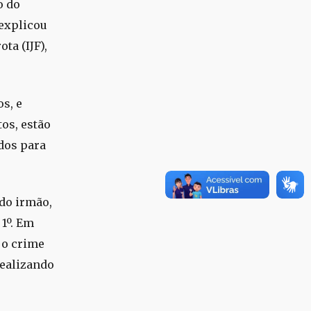
o do
explicou
ta (IJF),
s, e
os, estão
dos para
do irmão,
1º. Em
 o crime
realizando