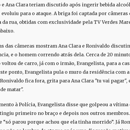
e Ana Clara teriam discutido após ingerir bebida alcoóli
 evoluiu para o ataque. A briga foi captada por câmeras 
 da rua, obtidas com exclusividade pela TV Verdes Mare
abaixo.
s das câmeras mostram Ana Clara e Ronivaldo discutin
ncia, e o homem correndo atrás dela. Cerca de 20 minut
voltou de carro, já com o irmão, Evangelista, para a cas
este ponto, Evangelista pula o muro da residência com a 
onivaldo fica fora, grita para Ana Clara "tu vai pagar", 
de matar".
ento à Polícia, Evangelista disse que golpeou a vítima
 atingiu primeiro no braço e depois nos outros membros.
e “só parou porque achou que ela tinha morrido”. Já Ro