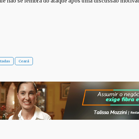
ue não se lembra do ataque após uma discussão motiva
tadas
Ceará