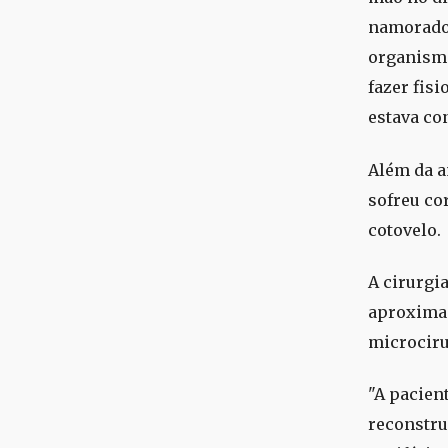
namorado.
organismo
fazer fisi
estava co
Além da a
sofreu co
cotovelo.
A cirurgi
aproximad
microciru
"A pacien
reconstruí