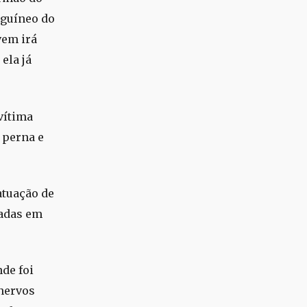
nguíneo do
vem irá
ela já
vítima
 perna e
atuação de
zadas em
nde foi
 nervos