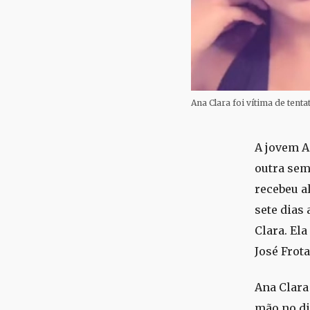
Ana Clara foi vítima de tenta
A jovem A
outra sem
recebeu al
sete dias
Clara. Ela
José Frota
Ana Clara
mão no di