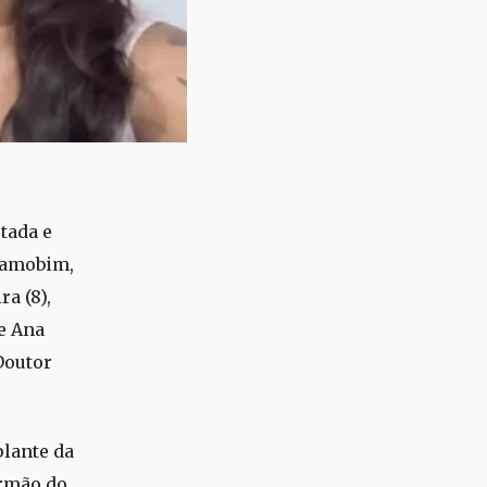
tada e
ramobim,
a (8),
de Ana
 Doutor
plante da
irmão do