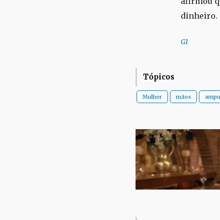
afirmou q
dinheiro.
G1
Tópicos
Mulher
mãos
ampu