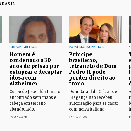
BRASIL
CRIME BRUTAL
FAMÍLIA IMPERIAL
Homem é
Príncipe
condenado a 30
brasileiro,
anos de prisão por
tetraneto de Dom
estuprar e decaptar
Pedro II pode
idosa com
perder direito ao
Alzheimer
trono
Corpo de Josenilda Lins foi
Dom Rafael de Orleans e
A
encontrado sem mãos e
Bragança não recebeu
f
,
cabeça em terreno
autorização para se casar
b
abandonado.
com noiva italiana.
i
15/07/2026
15/07/2026
1