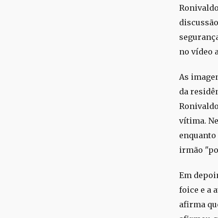
Ronivaldo 
discussão
segurança
no vídeo 
As imagen
da residê
Ronivaldo 
vítima. N
enquanto R
irmão "po
Em depoim
foice e a
afirma qu