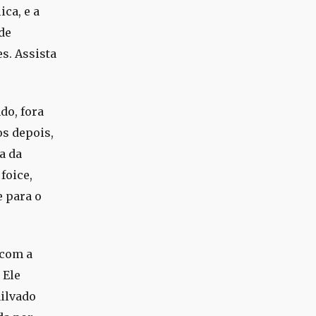
ca, e a
de
s. Assista
do, fora
os depois,
a da
foice,
e para o
 com a
 Ele
nilvado