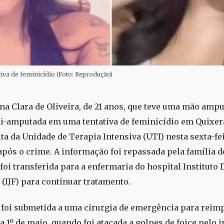
tiva de feminicídio (Foto: Reprodução)
na Clara de Oliveira, de 21 anos, que teve uma mão ampu
i-amputada em uma tentativa de feminicídio em Quixe
ta da Unidade de Terapia Intensiva (UTI) nesta sexta-feir
 após o crime. A informação foi repassada pela família 
 foi transferida para a enfermaria do hospital Instituto
 (IJF) para continuar tratamento.
 foi submetida a uma cirurgia de emergência para reim
a 1º de maio, quando foi atacada a golpes de foice pelo 