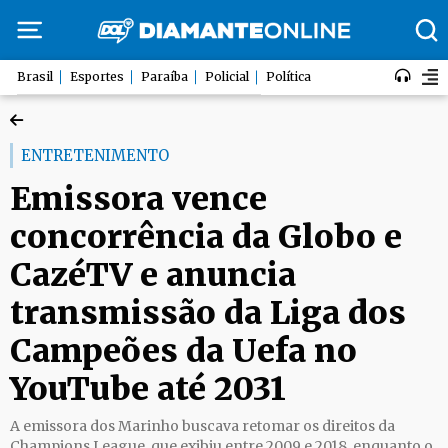
Brasil
Esportes
Paraíba
Policial
Política
ENTRETENIMENTO
Emissora vence
concorrência da Globo e
CazéTV e anuncia
transmissão da Liga dos
Campeões da Uefa no
YouTube até 2031
A emissora dos Marinho buscava retomar os direitos da
Champions League, que exibiu entre 2009 e 2018, enquanto o