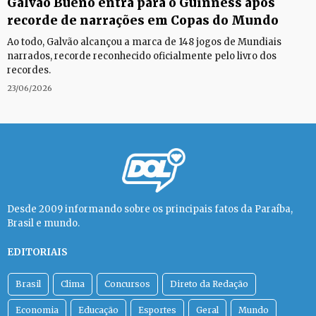
Galvão Bueno entra para o Guinness após
recorde de narrações em Copas do Mundo
Ao todo, Galvão alcançou a marca de 148 jogos de Mundiais
narrados, recorde reconhecido oficialmente pelo livro dos
recordes.
23/06/2026
Desde 2009 informando sobre os principais fatos da Paraíba,
Brasil e mundo.
EDITORIAIS
Brasil
Clima
Concursos
Direto da Redação
Economia
Educação
Esportes
Geral
Mundo