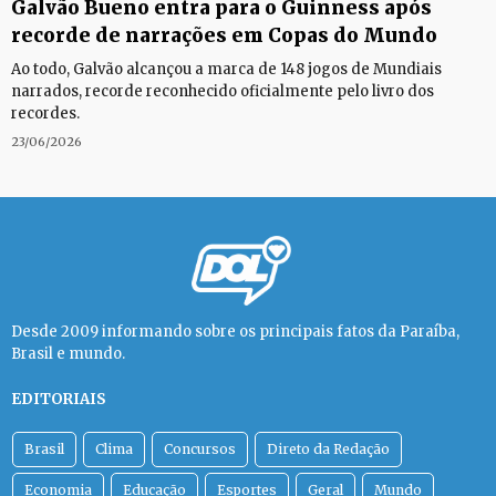
Galvão Bueno entra para o Guinness após
recorde de narrações em Copas do Mundo
Ao todo, Galvão alcançou a marca de 148 jogos de Mundiais
narrados, recorde reconhecido oficialmente pelo livro dos
recordes.
23/06/2026
Desde 2009 informando sobre os principais fatos da Paraíba,
Brasil e mundo.
EDITORIAIS
Brasil
Clima
Concursos
Direto da Redação
Economia
Educação
Esportes
Geral
Mundo