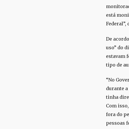
monitorad
está moni
Federal”, 
De acordo
uso” do d
estavam f
tipo de au
“No Gover
durante a
tinha dire
Com isso,
fora do p
pessoas f