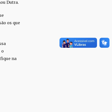
mou Dutra.
ue
são os que
ssa
 o
ifique na