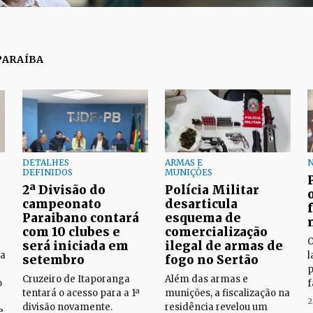
PARAÍBA
DETALHES
ARMAS E
N
DEFINIDOS
MUNIÇÕES
2ª Divisão do
Polícia Militar
campeonato
desarticula
Paraibano contará
esquema de
com 10 clubes e
comercialização
O
será iniciada em
ilegal de armas de
na
l
setembro
fogo no Sertão
p
Cruzeiro de Itaporanga
Além das armas e
o
f
tentará o acesso para a 1ª
munições, a fiscalização na
2
divisão novamente.
residência revelou um
e