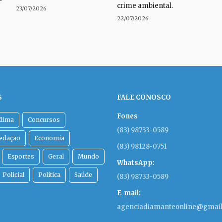
crime ambiental.
23/07/2026
22/07/2026
S
FALE CONOSCO
Fones
Clima
Concursos
(83) 98733-0589
Redação
Economia
(83) 98128-0751
Esportes
Geral
Mundo
WhatsApp:
Policial
Política
Saúde
(83) 98733-0589
E-mail:
agenciadiamanteonline@gmai