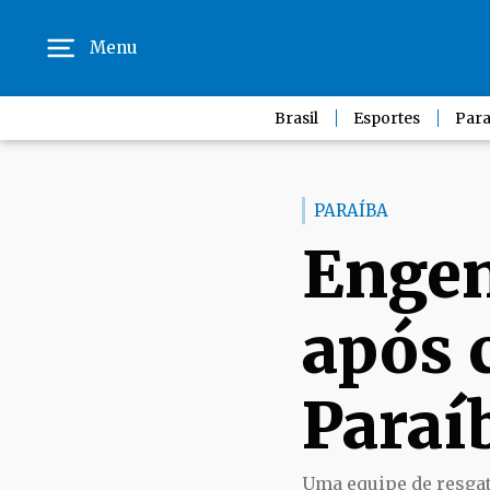
Menu
Brasil
Esportes
Para
PARAÍBA
Engen
após c
Paraí
Uma equipe de resgate