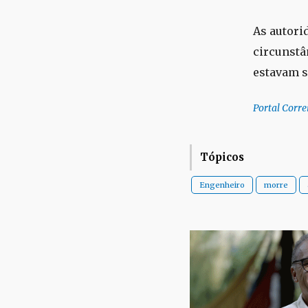
As autori
circunstâ
estavam s
Portal Corre
Tópicos
Engenheiro
morre