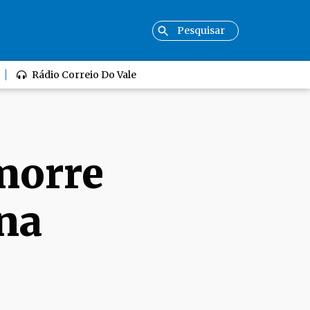
Rádio Correio Do Vale
morre
 na