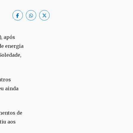
), após
de energia
Soledade,
utros
eu ainda
mentos de
tiu aos