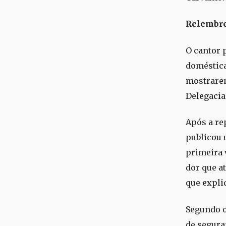
Relembre
O cantor 
doméstica
mostrarem
Delegacia
Após a re
publicou 
primeira 
dor que at
que expli
Segundo o
de segura