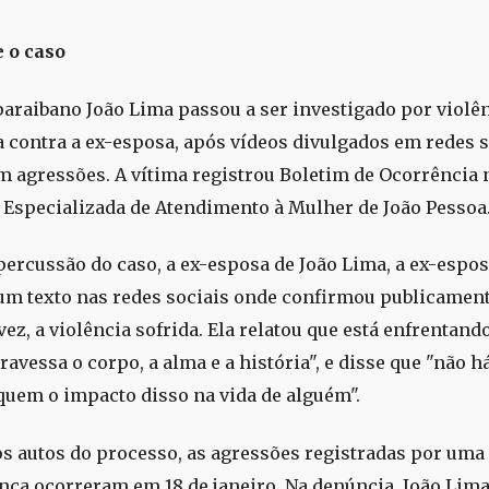
 o caso
paraibano João Lima passou a ser investigado por violê
 contra a ex-esposa, após vídeos divulgados em redes s
 agressões. A vítima registrou Boletim de Ocorrência 
 Especializada de Atendimento à Mulher de João Pessoa
percussão do caso, a ex-esposa de João Lima, a ex-espo
um texto nas redes sociais onde confirmou publicament
vez, a violência sofrida. Ela relatou que está enfrentan
ravessa o corpo, a alma e a história", e disse que "não h
quem o impacto disso na vida de alguém".
s autos do processo, as agressões registradas por um
nça ocorreram em 18 de janeiro. Na denúncia, João Lima