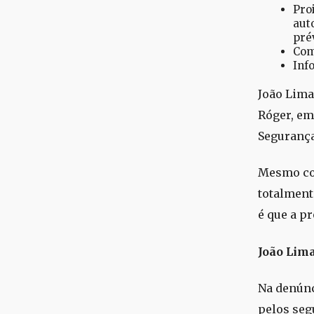
Pro
aut
pré
Com
Inf
João Lima
Róger, em
Segurança
Mesmo com
totalment
é que a p
João Lima
Na denúnc
pelos seg