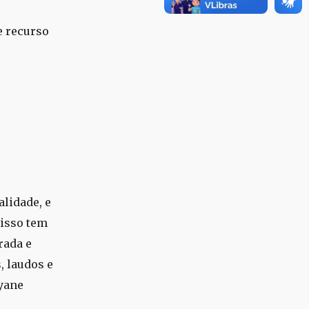
e recurso
lidade, e
 isso tem
rada e
, laudos e
yane