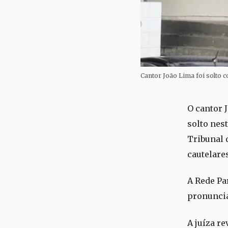
Cantor João Lima foi solto 
O cantor J
solto nest
Tribunal 
cautelare
A Rede Pa
pronuncia
A juíza r