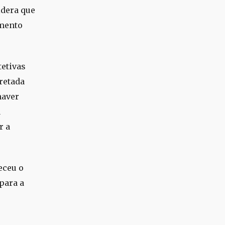
idera que
omento
tetivas
cretada
haver
a
r a
eceu o
para a