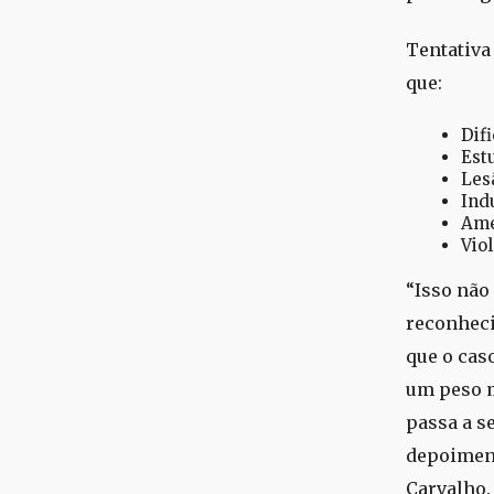
Tentativa
que:
Difi
Est
Les
Ind
Ame
Vio
“Isso não
reconheci
que o cas
um peso m
passa a s
depoiment
Carvalho.