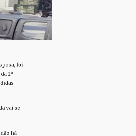
sposa, foi
 da 2º
edidas
da vai se
 não há