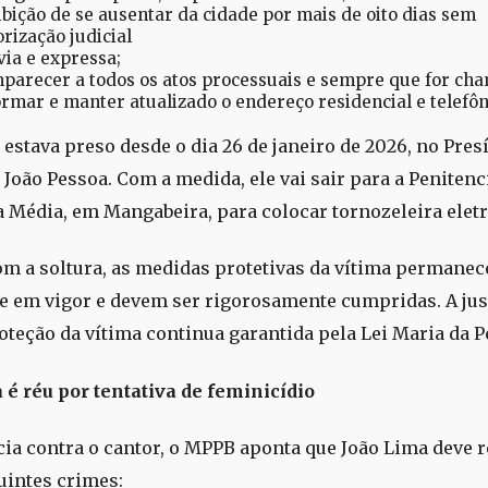
ibição de se ausentar da cidade por mais de oito dias sem
orização judicial
via e expressa;
parecer a todos os atos processuais e sempre que for ch
ormar e manter atualizado o endereço residencial e telefôn
 estava preso desde o dia 26 de janeiro de 2026, no Pres
 João Pessoa. Com a medida, ele vai sair para a Penitenc
 Média, em Mangabeira, para colocar tornozeleira eletr
 a soltura, as medidas protetivas da vítima permane
e em vigor e devem ser rigorosamente cumpridas. A just
roteção da vítima continua garantida pela Lei Maria da 
 é réu por tentativa de feminicídio
ia contra o cantor, o MPPB aponta que João Lima deve 
uintes crimes: