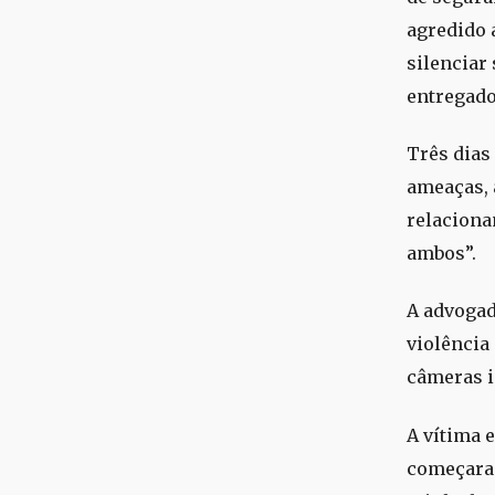
agredido 
silenciar
entregado
Três dias 
ameaças, 
relaciona
ambos”.
A advogad
violência
câmeras i
A vítima 
começaram