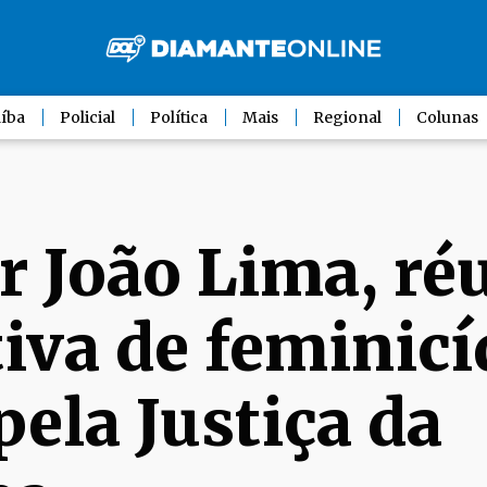
íba
Policial
Política
Mais
Regional
Colunas
r João Lima, ré
iva de feminicí
pela Justiça da