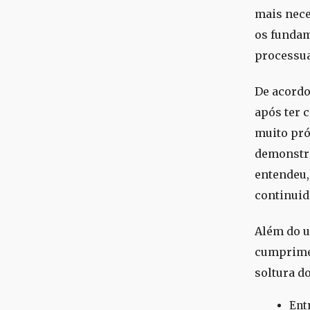
mais nece
os fundam
processua
De acordo
após ter 
muito pró
demonstra
entendeu, 
continuid
Além do us
cumprimen
soltura d
Ent