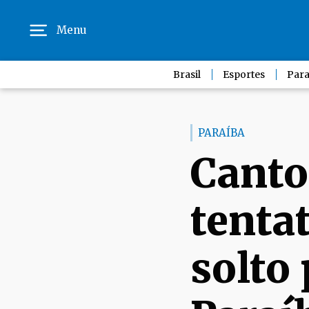
Menu
Brasil
Esportes
Para
PARAÍBA
Canto
tentat
solto 