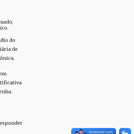
amado;
ico.
ídio do
iária de
ônica.
cem
ificativa
Penha.
responder