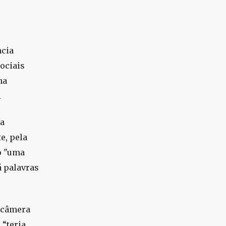
ncia
ociais
na
.
sa
e, pela
do "uma
á palavras
a câmera
 “teria