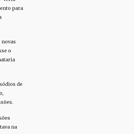
ento para
a
o novas
sse o
mataria
sódios de
o,
ssões.
ssões
tava na