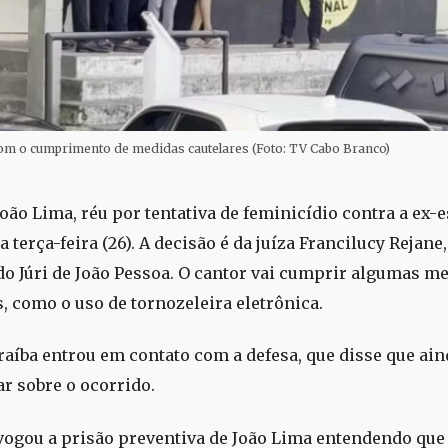
com o cumprimento de medidas cautelares (Foto: TV Cabo Branco)
oão Lima, réu por tentativa de feminicídio contra a ex-e
a terça-feira (26). A decisão é da juíza Francilucy Rejane,
do Júri de João Pessoa. O cantor vai cumprir algumas m
s, como o uso de tornozeleira eletrônica.
raíba entrou em contato com a defesa, que disse que ain
r sobre o ocorrido.
evogou a prisão preventiva de João Lima entendendo que