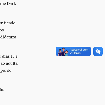
ilme Dark
r ficado
os
ndidatura
 dias 13 e
ção adulta
1 ponto
26.