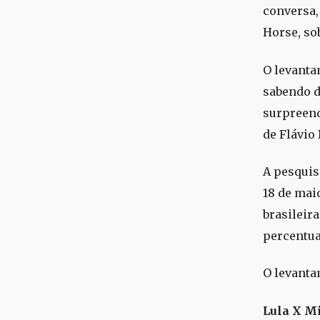
conversa,
Horse, so
O levanta
sabendo d
surpreend
de Flávio
A pesquisa
18 de mai
brasileir
percentua
O levanta
Lula X M