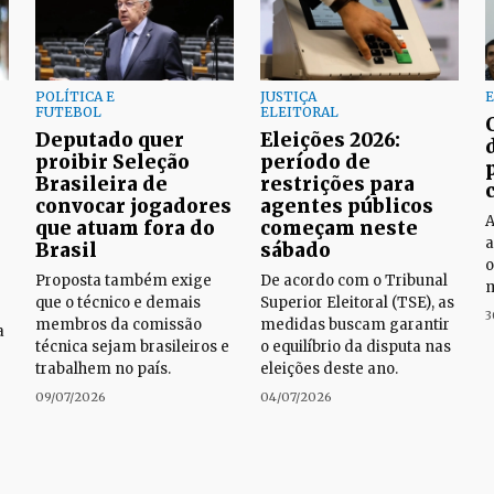
POLÍTICA E
JUSTIÇA
E
FUTEBOL
ELEITORAL
Deputado quer
Eleições 2026:
proibir Seleção
período de
Brasileira de
restrições para
convocar jogadores
agentes públicos
A
que atuam fora do
começam neste
a
Brasil
sábado
o
Proposta também exige
De acordo com o Tribunal
m
que o técnico e demais
Superior Eleitoral (TSE), as
3
membros da comissão
medidas buscam garantir
a
técnica sejam brasileiros e
o equilíbrio da disputa nas
trabalhem no país.
eleições deste ano.
09/07/2026
04/07/2026