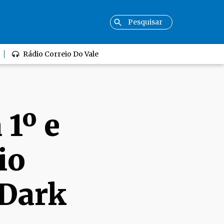
Rádio Correio Do Vale
 1º e
io
 Dark