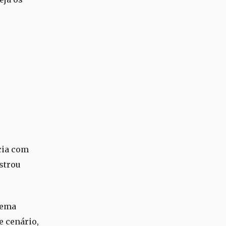
ecia com
strou
Zema
e cenário,