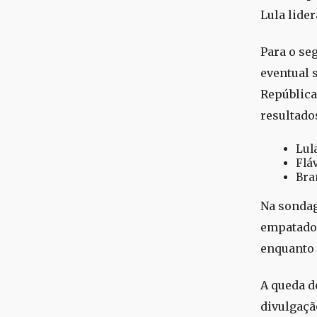
Lula lide
Para o se
eventual 
República
resultado
Lul
Flá
Bra
Na sondag
empatados
enquanto 
A queda d
divulgaçã