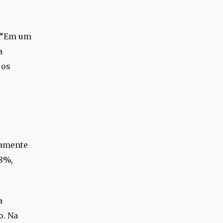
: “Em um
a
 os
camente
,8%,
a
o. Na