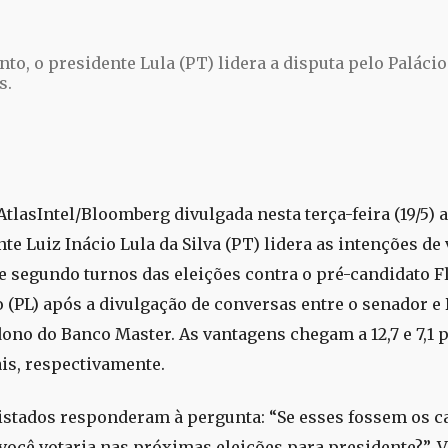
e
o, o presidente Lula (PT) lidera a disputa pelo Paláci
s.
AtlasIntel/Bloomberg divulgada nesta terça-feira (19/5) 
te Luiz Inácio Lula da Silva (PT) lidera as intenções de
e segundo turnos das eleições contra o pré-candidato F
 (PL) após a divulgação de conversas entre o senador e
dono do Banco Master. As vantagens chegam a 12,7 e 7,1 
is, respectivamente.
istados responderam à pergunta: “Se esses fossem os c
ocê votaria nas próximas eleições para presidente?”. V