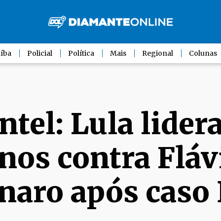
íba
Policial
Política
Mais
Regional
Colunas
ntel: Lula lidera
rnos contra Fláv
naro após caso