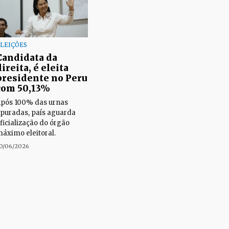
LEIÇÕES
Candidata da
direita, é eleita
presidente no Peru
com 50,13%
pós 100% das urnas
puradas, país aguarda
ficialização do órgão
áximo eleitoral.
0/06/2026