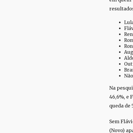
resultado
Lul
Flá
Ren
Rom
Ron
Aug
Ald
Out
Bra
Não
Na pesqui
46,6%, e 
queda de 
Sem Flávi
(Novo) ap