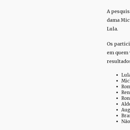
A pesquis
dama Mich
Lula.
Os partic
em quem v
resultado
Lul
Mic
Rom
Ren
Ron
Ald
Aug
Bra
Não