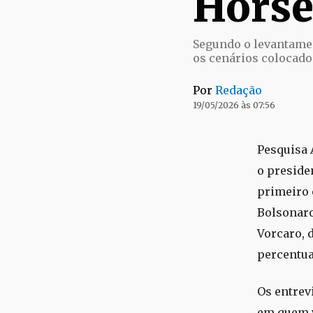
Hors
Segundo o levantament
os cenários colocado
Por
Redação
19/05/2026 às 07:56
Pesquisa 
o presiden
primeiro 
Bolsonaro
Vorcaro, 
percentua
Os entrev
em quem v