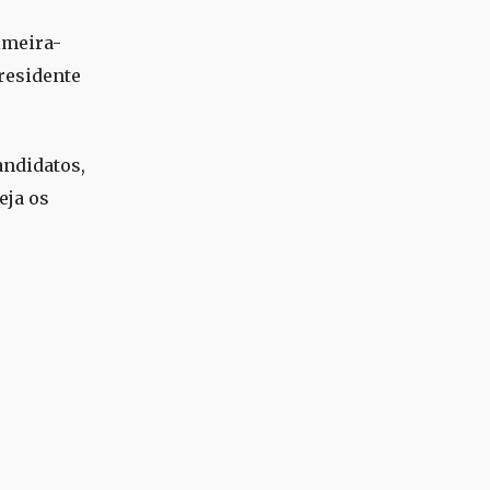
imeira-
residente
andidatos,
eja os