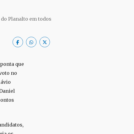
o do Planalto em todos
aponta que
 voto no
lávio
 Daniel
pontos
andidatos,
eja os