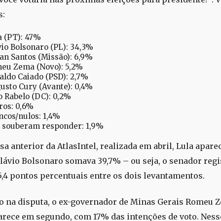
s:
a (PT): 47%
vio Bolsonaro (PL): 34,3%
an Santos (Missão): 6,9%
eu Zema (Novo): 5,2%
aldo Caiado (PSD): 2,7%
usto Cury (Avante): 0,4%
o Rabelo (DC): 0,2%
ros: 0,6%
ncos/nulos: 1,4%
 souberam responder: 1,9%
sa anterior da AtlasIntel, realizada em abril, Lula apar
Flávio Bolsonaro somava 39,7% – ou seja, o senador regi
5,4 pontos percentuais entre os dois levantamentos.
o na disputa, o ex-governador de Minas Gerais Romeu 
arece em segundo, com 17% das intenções de voto. Ness