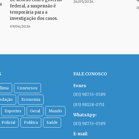
26/05/2026
a
federal, a suspensão é
1
temporária para a
investigação dos casos.
09/06/2026
S
FALE CONOSCO
Fones
Clima
Concursos
(83) 98733-0589
Redação
Economia
(83) 98128-0751
Esportes
Geral
Mundo
WhatsApp:
Policial
Política
Saúde
(83) 98733-0589
E-mail: