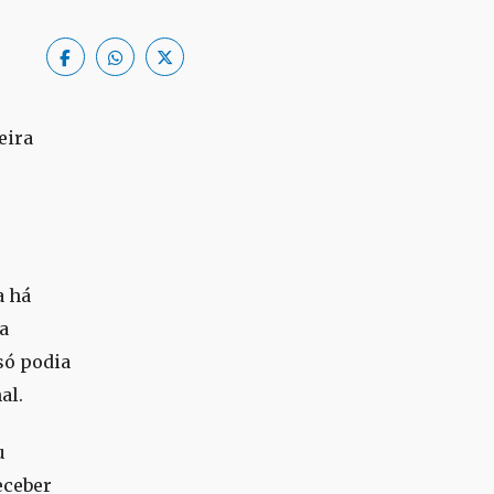
eira
a há
a
só podia
al.
u
eceber