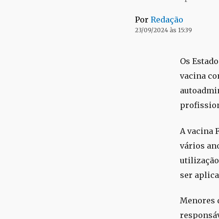
Por
Redação
23/09/2024 às 15:39
Os Estado
vacina co
autoadmin
profissio
A vacina 
vários an
utilização
ser aplic
Menores d
responsáv