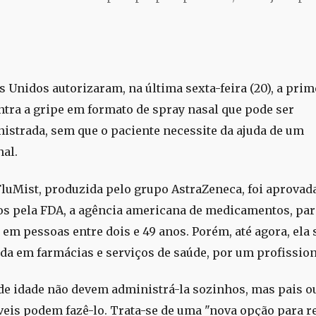
s Unidos autorizaram, na última sexta-feira (20), a prim
ntra a gripe em formato de spray nasal que pode ser
istrada, sem que o paciente necessite da ajuda de um
nal.
FluMist, produzida pelo grupo AstraZeneca, foi aprovad
os pela FDA, a agência americana de medicamentos, par
 em pessoas entre dois e 49 anos. Porém, até agora, ela 
ada em farmácias e serviços de saúde, por um profission
e idade não devem administrá-la sozinhos, mas pais o
eis podem fazê-lo. Trata-se de uma "nova opção para r