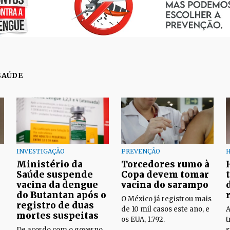
SAÚDE
INVESTIGAÇÃO
PREVENÇÃO
H
Ministério da
Torcedores rumo à
Saúde suspende
Copa devem tomar
vacina da dengue
vacina do sarampo
do Butantan após o
O México já registrou mais
registro de duas
de 10 mil casos este ano, e
A
mortes suspeitas
os EUA, 1.792.
t
De acordo com o governo
s