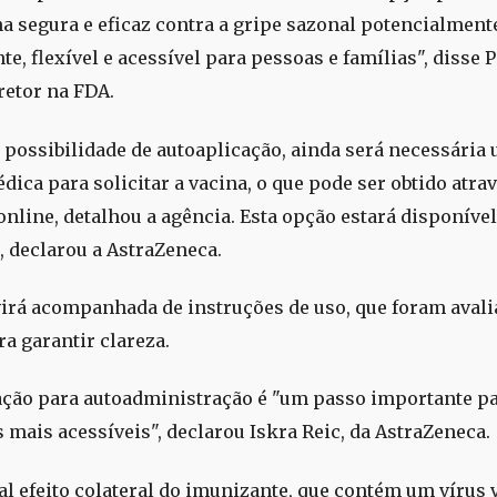
a segura e eficaz contra a gripe sazonal potencialment
e, flexível e acessível para pessoas e famílias", disse P
retor na FDA.
 possibilidade de autoaplicação, ainda será necessária
dica para solicitar a vacina, o que pode ser obtido atra
online, detalhou a agência. Esta opção estará disponível
, declarou a AstraZeneca.
virá acompanhada de instruções de uso, que foram aval
ra garantir clareza.
ação para autoadministração é "um passo importante pa
s mais acessíveis", declarou Iskra Reic, da AstraZeneca.
al efeito colateral do imunizante, que contém um vírus 