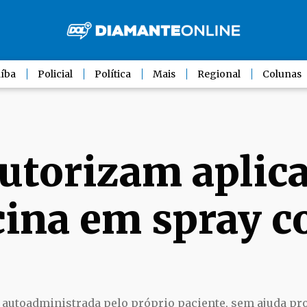
íba
Policial
Política
Mais
Regional
Colunas
utorizam aplic
cina em spray c
 autoadministrada pelo próprio paciente, sem ajuda pro