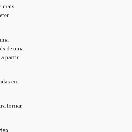
e mais
eter
 uma
vés de uma
 a partir
iadas em
ra tornar
vivo