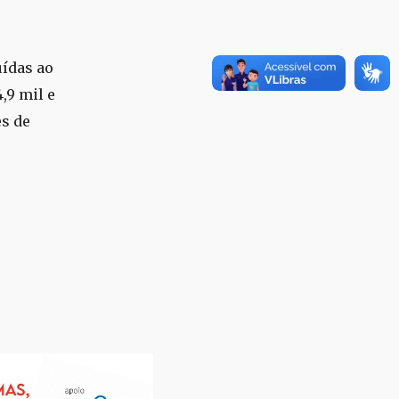
uídas ao
,9 mil e
es de