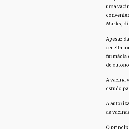
uma vacin
convenient
Marks, di
Apesar da
receita mé
farmácia 
de outono
A vacina 
estudo pa
A autoriz
as vacina
O princip