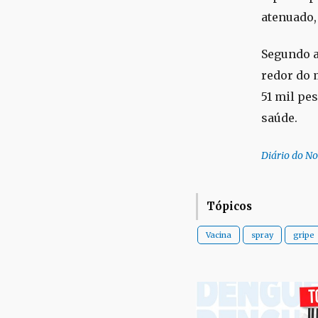
atenuado, 
Segundo a
redor do 
51 mil pe
saúde.
Diário do No
Tópicos
Vacina
spray
gripe