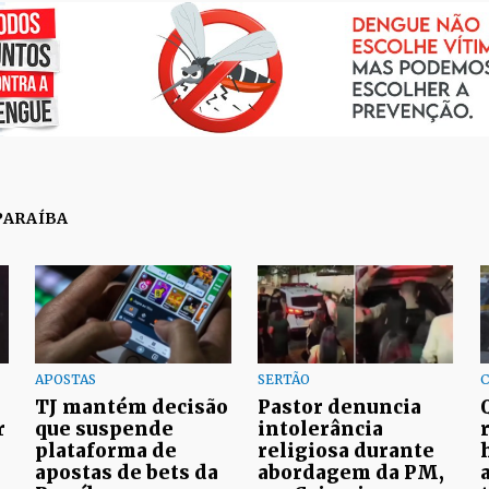
PARAÍBA
APOSTAS
SERTÃO
C
TJ mantém decisão
Pastor denuncia
r
que suspende
intolerância
plataforma de
religiosa durante
apostas de bets da
abordagem da PM,