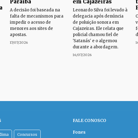
Paraíba
em Cajazeiras
a
A decisão foi baseada na
Leonardo Silva foi levado à
falta de mecanismos para
delegacia após denúncia
O
impedir o acesso de
de poluição sonora em
v
menores aos sites de
Cajazeiras. Ele relata que
f
apostas.
policial chamou fiel de
d
'Satanás' e o algemou
17/07/2026
1
durante a abordagem.
16/07/2026
S
FALE CONOSCO
Fones
Clima
Concursos