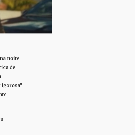
 na noite
tica de
à
rigorosa”
nte
ou
s