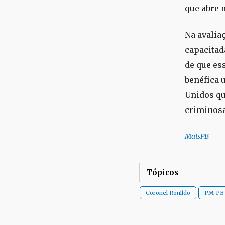
que abre 
Na avalia
capacitad
de que es
benéfica 
Unidos qu
criminosa
MaisPB
Tópicos
Coronel Ronildo
PM-PB