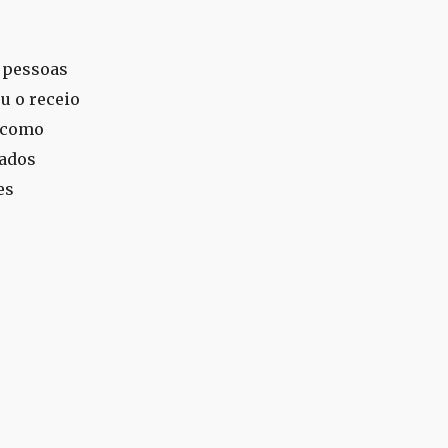
m pessoas
u o receio
u como
tados
es