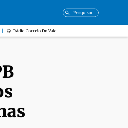
Rádio Correio Do Vale
PB
os
mas