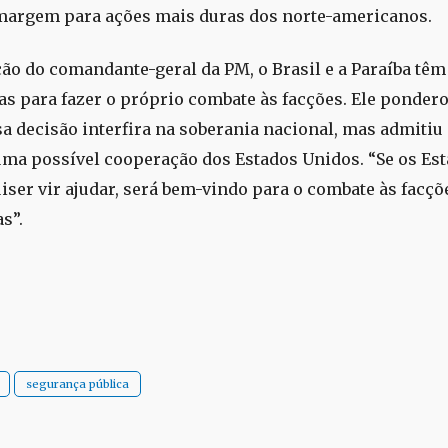
margem para ações mais duras dos norte-americanos.
ção do comandante-geral da PM, o Brasil e a Paraíba tê
as para fazer o próprio combate às facções. Ele pondero
sa decisão interfira na soberania nacional, mas admiti
uma possível cooperação dos Estados Unidos. “Se os Es
iser vir ajudar, será bem-vindo para o combate às facçõ
s”.
segurança pública