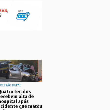
OLISÃO FATAL
Quatro feridos
recebem alta de
hospital após
acidente que matou