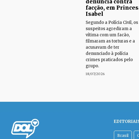
denúncia contra
facção, em Princes
Isabel
Segundo a Polícia Civil, os
suspeitos agrediram a
vítima com um facão,
filmaram as torturas e a
acusavam de ter
denunciado à polícia
crimes praticados pelo
grupo.
18/07/2026
EDITORIAI
Brasil