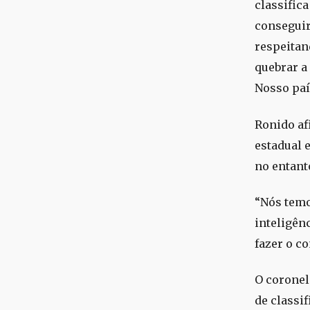
classifica
conseguir
respeitan
quebrar a
Nosso paí
Ronido af
estadual 
no entanto
“Nós temo
inteligênc
fazer o c
O coronel
de classi