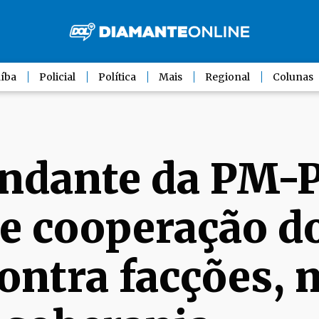
íba
Policial
Política
Mais
Regional
Colunas
ndante da PM-
e cooperação d
ontra facções, 