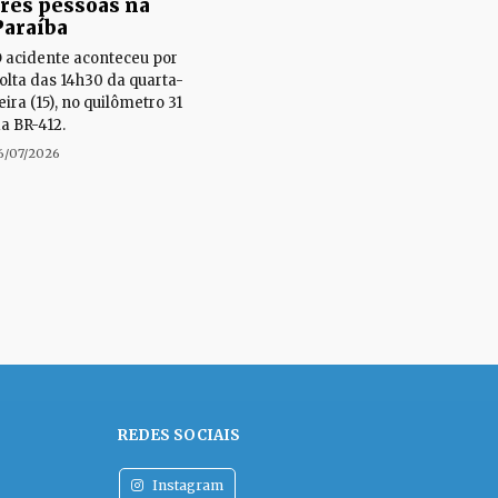
três pessoas na
Paraíba
 acidente aconteceu por
olta das 14h30 da quarta-
eira (15), no quilômetro 31
a BR-412.
6/07/2026
REDES SOCIAIS
Instagram