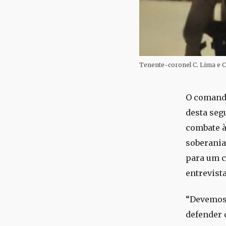
Tenente-coronel C. Lima e C
O comanda
desta seg
combate à
soberania
para um c
entrevist
“Devemos 
defender 