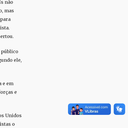
ís não
o, mas
 para
ista.
ertou.
 público
gundo ele,
a e em
forças e
dos Unidos
istas o