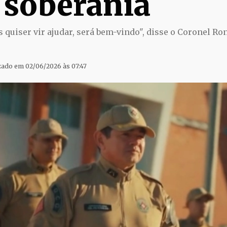
 soberania
 quiser vir ajudar, será bem-vindo", disse o Coronel Ron
izado em 02/06/2026 às 07:47