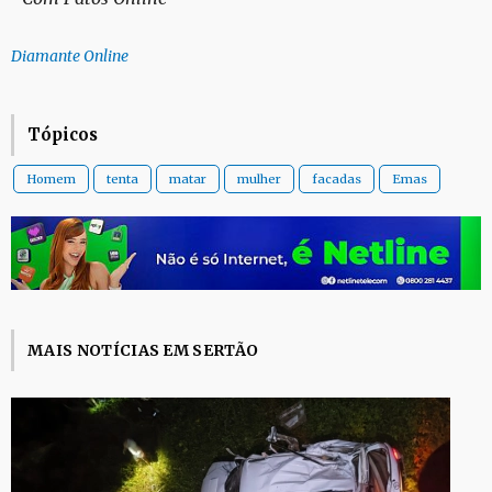
Diamante Online
Tópicos
Homem
tenta
matar
mulher
facadas
Emas
MAIS NOTÍCIAS EM SERTÃO