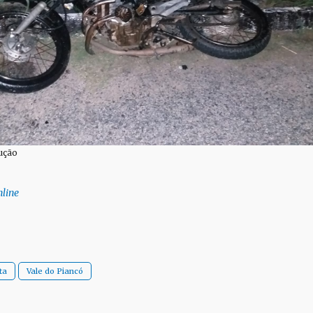
ução
line
ta
Vale do Piancó