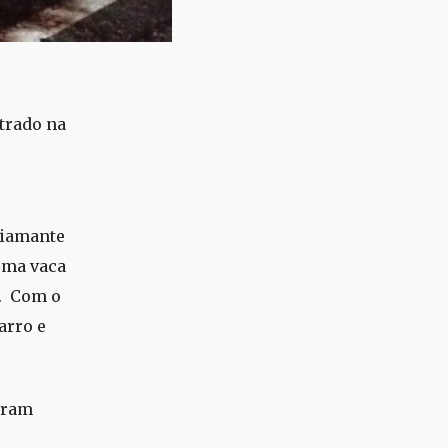
trado na
Diamante
uma vaca
a. Com o
arro e
foram