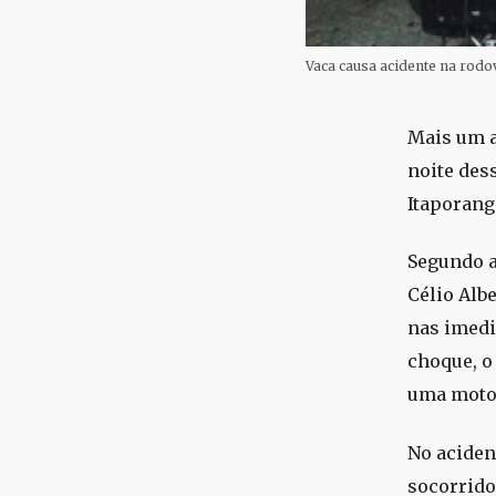
Vaca causa acidente na rodo
Mais um a
noite dess
Itaporang
Segundo a
Célio Alb
nas imedi
choque, o
uma moto 
No acident
socorrido