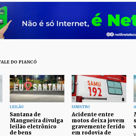
VALE DO PIANCÓ
LEILÃO
SINISTRO
A
Santana de
Acidente entre
Mangueira divulga
motos deixa jovem
leilão eletrônico
gravemente ferido
de bens
em rodovia de
V