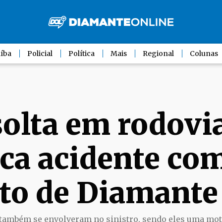
íba
Policial
Política
Mais
Regional
Colunas
solta em rodovi
ca acidente com
ito de Diamante
 também se envolveram no sinistro, sendo eles uma mot