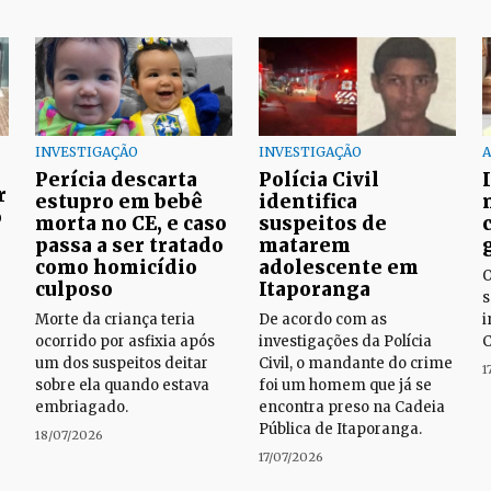
INVESTIGAÇÃO
INVESTIGAÇÃO
A
Perícia descarta
Polícia Civil
r
estupro em bebê
identifica
o
morta no CE, e caso
suspeitos de
passa a ser tratado
matarem
como homicídio
adolescente em
O
culposo
Itaporanga
s
Morte da criança teria
De acordo com as
i
ocorrido por asfixia após
investigações da Polícia
C
um dos suspeitos deitar
Civil, o mandante do crime
1
sobre ela quando estava
foi um homem que já se
embriagado.
encontra preso na Cadeia
Pública de Itaporanga.
18/07/2026
17/07/2026