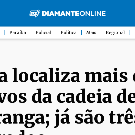
Paraíba
Policial
Política
Mais
Regional
a localiza mais
vos da cadeia d
anga; já são trê