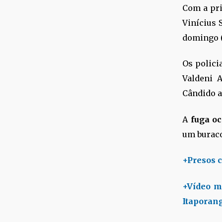
Com a pris
Vinícius S
domingo (
Os polici
Valdeni A
Cândido a
A
fuga oc
um buraco
+Presos 
+Vídeo m
Itaporan