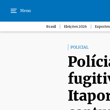
Menu
Brasil
Eleições 2026
Esportes
POLICIAL
Políci
fugiti
Itapor