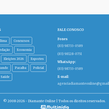
S
FALE CONOSCO
Fones
Clima
Concursos
(83) 98733-0589
Redação
Economia
(83) 98128-0751
Eleições 2026
Esportes
WhatsApp:
undo
Paraíba
Policial
(83) 98733-0589
E-mail:
Saúde
agenciadiamanteonline@gmai
© 2008-2026 - Diamante Online | Todos os direitos reservados.