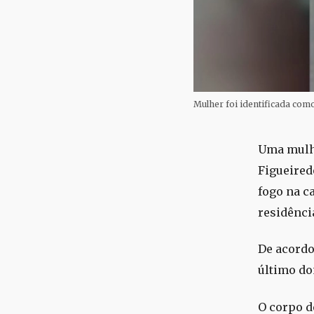
Mulher foi identificada com
Uma mulhe
Figueired
fogo na ca
residênci
De acordo
último do
O corpo d