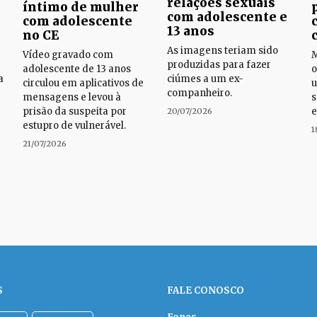
relações sexuais
íntimo de mulher
com adolescente e
com adolescente
13 anos
no CE
As imagens teriam sido
Vídeo gravado com
M
produzidas para fazer
adolescente de 13 anos
o
a
ciúmes a um ex-
circulou em aplicativos de
u
companheiro.
mensagens e levou à
s
prisão da suspeita por
e
20/07/2026
estupro de vulnerável.
1
21/07/2026
S
FALE CONOSCO