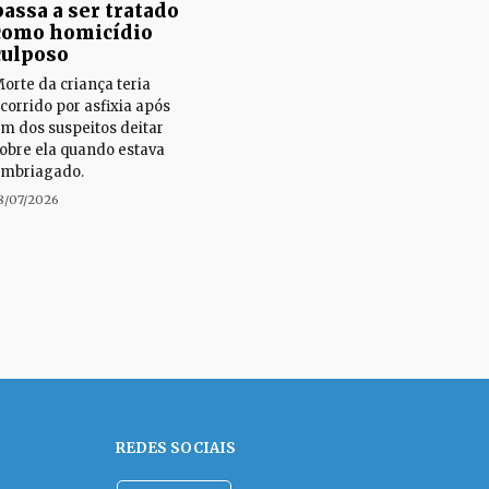
passa a ser tratado
como homicídio
culposo
orte da criança teria
corrido por asfixia após
m dos suspeitos deitar
obre ela quando estava
mbriagado.
8/07/2026
REDES SOCIAIS