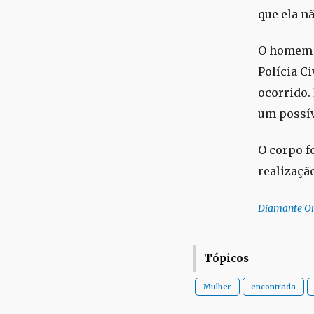
que ela n
O homem c
Polícia Ci
ocorrido.
um possív
O corpo fo
realizaçã
Diamante On
Tópicos
Mulher
encontrada