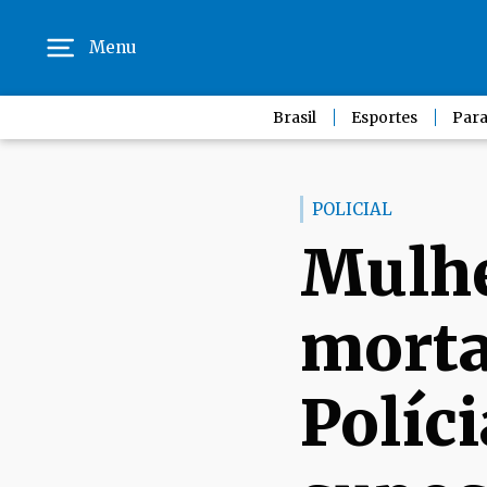
Menu
Brasil
Esportes
Para
POLICIAL
Mulhe
morta
Políci