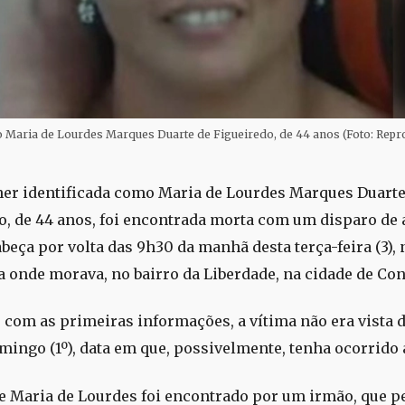
o Maria de Lourdes Marques Duarte de Figueiredo, de 44 anos (Foto: Repr
r identificada como Maria de Lourdes Marques Duarte
o, de 44 anos, foi encontrada morta com um disparo de
beça por volta das 9h30 da manhã desta terça-feira (3), 
a onde morava, no bairro da Liberdade, na cidade de Con
 com as primeiras informações, a vítima não era vista 
mingo (1º), data em que, possivelmente, tenha ocorrido 
e Maria de Lourdes foi encontrado por um irmão, que p