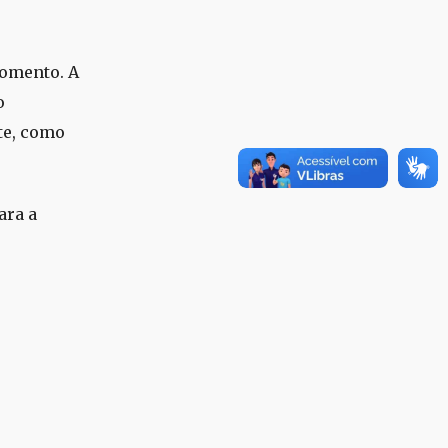
momento. A
o
nte, como
ara a