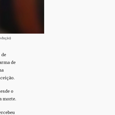
odução)
 de
 arma de
na
ceição.
desde o
a morte.
ercebeu