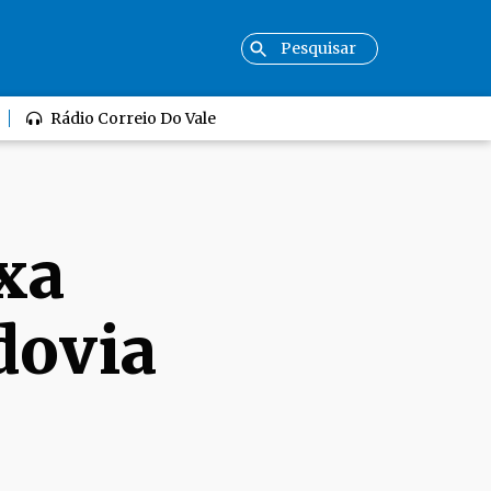
Rádio Correio Do Vale
xa
dovia