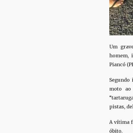
Um grave
homem, i
Piancó (PB
Segundo i
moto ao 
“tartarug
pistas, de
A vítima f
óbito.