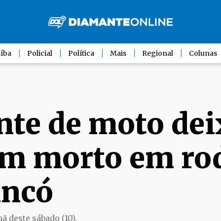
íba
Policial
Política
Mais
Regional
Colunas
nte de moto dei
m morto em ro
ancó
ã deste sábado (10).