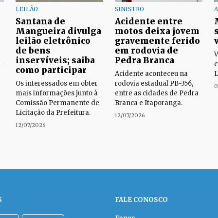
LEILÃO
SINISTRO
A
Santana de
Acidente entre
Mangueira divulga
motos deixa jovem
leilão eletrônico
gravemente ferido
de bens
em rodovia de
V
inservíveis; saiba
Pedra Branca
-
c
como participar
Acidente aconteceu na
L
Os interessados em obter
rodovia estadual PB-356,
0
mais informações junto à
entre as cidades de Pedra
Comissão Permanente de
Branca e Itaporanga.
Licitação da Prefeitura.
12/07/2026
12/07/2026
S
FALE CONOSCO