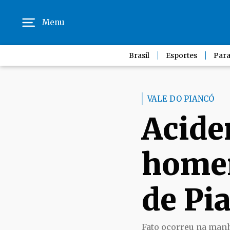
Menu
Brasil
Esportes
Para
VALE DO PIANCÓ
Acide
home
de Pi
Fato ocorreu na manh