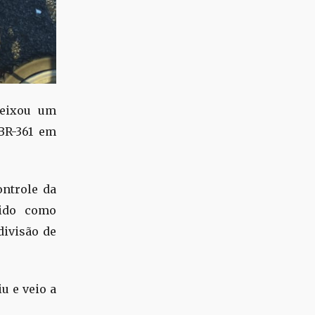
deixou um
BR-361 em
ontrole da
cido como
divisão de
u e veio a