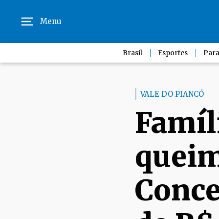
Menu
Brasil
Esportes
Para
VALE DO PIANCÓ
Famíl
queim
Conce