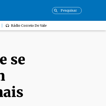
Rádio Correio Do Vale
e se
m
mais