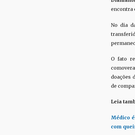
Diamant
encontra 
No dia da
transferi
permanece
O fato r
comovera
doações d
de compar
Leia tam
Médico é
com quei