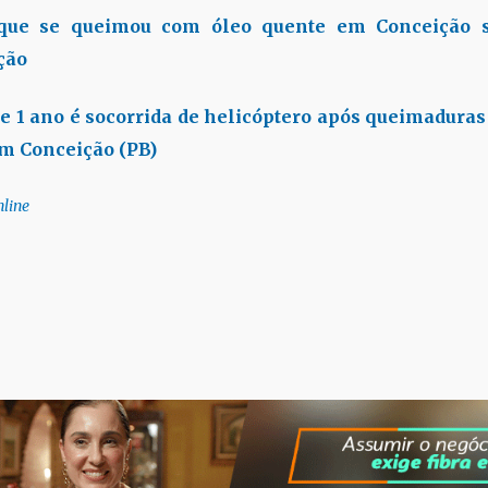
 que se queimou com óleo quente em Conceição 
ção
e 1 ano é socorrida de helicóptero após queimadura
em Conceição (PB)
line