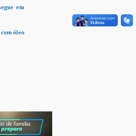
segue em
s com óleo