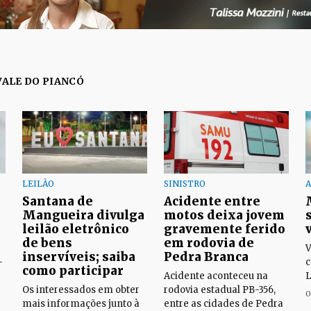
VALE DO PIANCÓ
LEILÃO
SINISTRO
A
Santana de
Acidente entre
Mangueira divulga
motos deixa jovem
leilão eletrônico
gravemente ferido
de bens
em rodovia de
V
inservíveis; saiba
Pedra Branca
-
c
como participar
Acidente aconteceu na
L
Os interessados em obter
rodovia estadual PB-356,
0
mais informações junto à
entre as cidades de Pedra