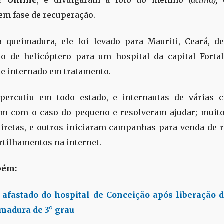
e Online
, e divulgaram a foto do menino
(acima),
em fase de recuperação.
 queimadura, ele foi levado para Mauriti, Ceará, d
do de helicóptero para um hospital da capital Forta
 internado em tratamento.
epercutiu em todo estado, e internautas de várias c
m com o caso do pequeno e resolveram ajudar; muito
iretas, e outros iniciaram campanhas para venda de r
tilhamentos na internet.
bém:
 afastado do hospital de Conceição após liberação d
madura de 3° grau