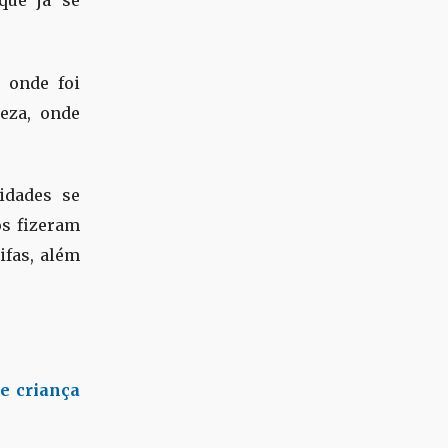
que já se
e onde foi
leza, onde
idades se
s fizeram
ifas, além
e criança