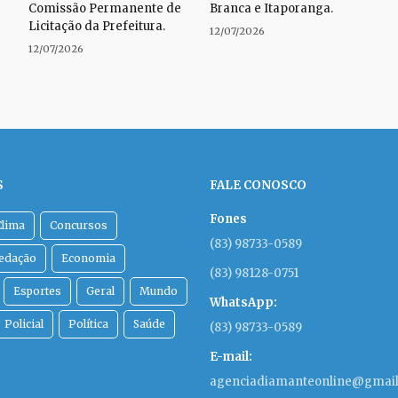
Comissão Permanente de
Branca e Itaporanga.
Licitação da Prefeitura.
12/07/2026
12/07/2026
S
FALE CONOSCO
Fones
Clima
Concursos
(83) 98733-0589
Redação
Economia
(83) 98128-0751
Esportes
Geral
Mundo
WhatsApp:
Policial
Política
Saúde
(83) 98733-0589
E-mail:
agenciadiamanteonline@gmai