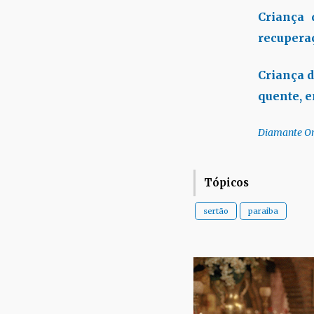
Criança
recupera
Criança d
quente, 
Diamante On
Tópicos
sertão
paraiba