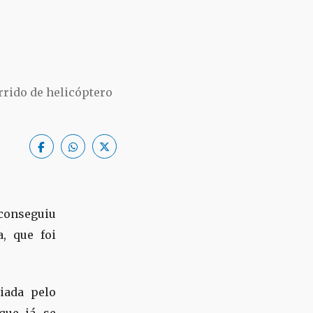
rrido de helicóptero
 conseguiu
, que foi
iada pelo